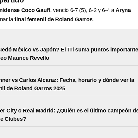
unidense Coco Gauff
, venció 6-7 (5), 6-2 y 6-4 a
Aryna
nar la
final femenil de Roland Garros
.
edó México vs Japón? El Tri suma puntos important
neo Maurice Revello
nner vs Carlos Alcaraz: Fecha, horario y dónde ver la
onil de Roland Garros 2025
r City o Real Madrid: ¿Quién es el último campeón de
de Clubes?