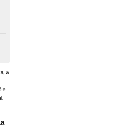
ka, a
 el
l.
ka