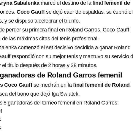
ryna Sabalenka
marcó el destino de la f
inal femenil de
tonces,
Coco Gauff
se dejó caer de espaldas, se cubrió el
, y se dispuso a celebrar el triunfo.
e perder su primera final en Roland Garros, Coco Gauff
a de las máximas citas del tenis profesional.
alenka comenzó el set decisivo decidida a ganar Roland
auff respondió con su mejor tenis y mantuvo su servicio 
 el título después de 2 horas y 38 minutos.
 ganadoras de Roland Garros femenil
s Coco Gauff
se medirán en la
final femenil de Roland
sca del trono que dejó Iga Swiatek.
as 5 ganadoras del torneo femenil en Roland Garros:
f
k
k