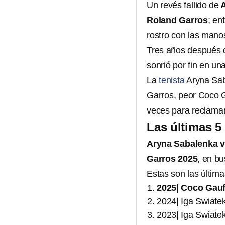
Un revés fallido de
A
Roland Garros
; en
rostro con las manos
Tres años después d
sonrió por fin en un
La
tenista
Aryna Sab
Garros, peor Coco G
veces para reclamar
Las últimas 5
Aryna Sabalenka v
Garros 2025
, en bu
Estas son las últim
2025| Coco Gauf
2024| Iga Swiate
2023| Iga Swiate