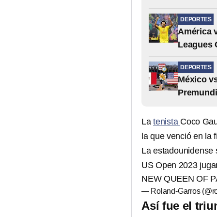
DEPORTES
América v
Leagues 
DEPORTES
México vs
Premundi
La
tenista
Coco Gauff
la que venció en la 
La estadounidense 
US Open 2023 jugan
NEW QUEEN OF PA
— Roland-Garros (@ro
Así fue el tr