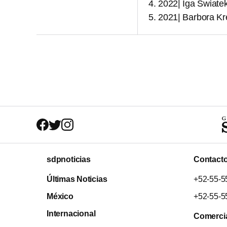
2022| Iga Swiate
2021| Barbora Kr
sdpnoticias
Contact
Últimas Noticias
+52-55-5
México
+52-55-5
Internacional
Comerci