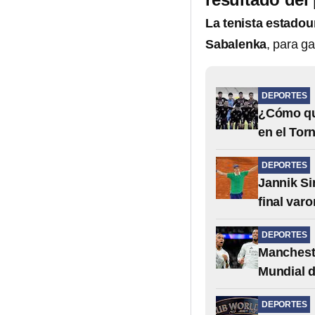
La tenista estado
Sabalenka
, para ga
DEPORTES
¿Cómo qu
en el Tor
DEPORTES
Jannik Si
final var
DEPORTES
Mancheste
Mundial 
DEPORTES