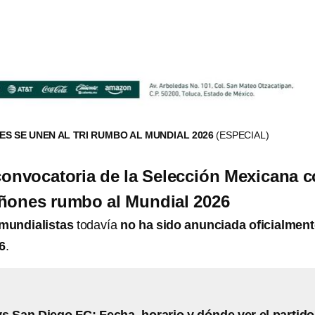
ES SE UNEN AL TRI RUMBO AL MUNDIAL 2026
(ESPECIAL)
convocatoria de la Selección Mexicana 
iñones rumbo al Mundial 2026
6 mundialistas
todavía
no ha sido anunciada oficialment
6
.
s San Diego FC: Fecha, horario y dónde ver el partido