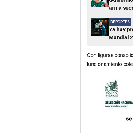
Guillermo
arma secr
DEPORTES
Ya hay pr
Mundial 
Con figuras consoli
funcionamiento cole