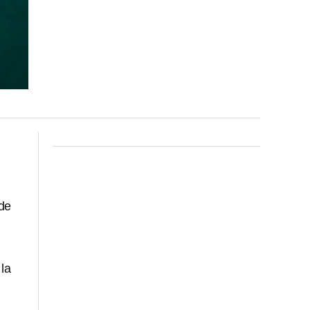
 de
la
a