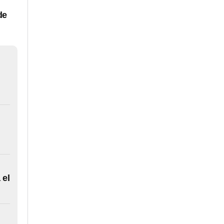
de
 el