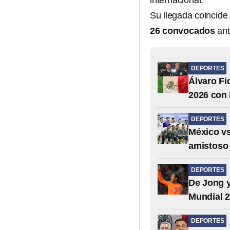
internacional.
Su llegada coincide
26 convocados
ant
DEPORTES
Álvaro Fi
2026 con
DEPORTES
México vs
amistoso 
DEPORTES
De Jong y
Mundial 
DEPORTES