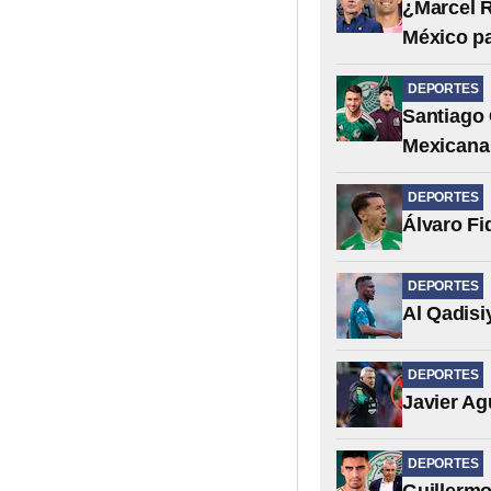
¿Marcel R
México p
DEPORTES
Santiago 
Mexicana
DEPORTES
Álvaro Fi
DEPORTES
Al Qadisi
DEPORTES
Javier Ag
DEPORTES