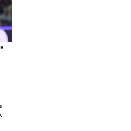
NAL
e
s
.