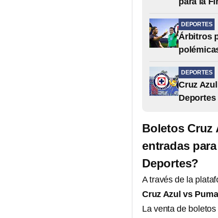
para la Fi
DEPORTES
Árbitros 
polémica
DEPORTES
Cruz Azul
Deportes
Boletos Cruz
entradas para 
Deportes?
A través de la plata
Cruz Azul vs Pum
La venta de boletos p