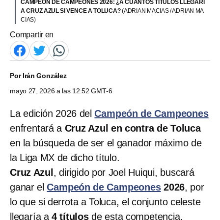
CAMPEÓN DE CAMPEONES 2026: ¿A CUÁNTOS TÍTULOS LLEGARÍ
A CRUZ AZUL SI VENCE A TOLUCA?
(ADRIAN MACIAS / ADRIAN MA
CIAS)
Compartir en
Por
Irán González
mayo 27, 2026 a las 12:52 GMT-6
La edición 2026 del
Campeón de Campeones
enfrentará a
Cruz Azul en contra de Toluca
en la búsqueda de ser el ganador máximo de
la Liga MX de dicho título.
Cruz Azul
, dirigido por Joel Huiqui, buscará
ganar el
Campeón de Campeones
2026
, por
lo que si derrota a Toluca, el conjunto celeste
llegaría a
4 títulos
de esta competencia.