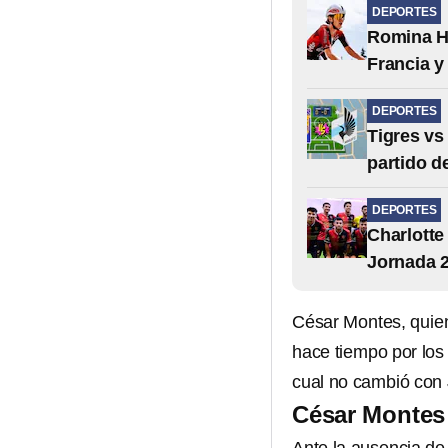
DEPORTES
Romina Hi
Francia y
DEPORTES
Tigres vs
partido d
DEPORTES
Charlotte
Jornada 2
César Montes, quien
hace tiempo por los
cual no cambió con 
César Montes 
Ante la ausencia de