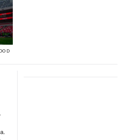
DO D
.
a.