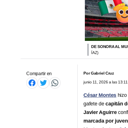
DE SONORA AL MU
ÍAZ)
Por
Gabriel Cruz
Compartir en
junio 11, 2026 a las 13:
César Montes
hizo 
gafete de
capitán 
Javier Aguirre
confi
marcada por juven