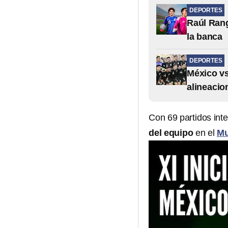
DEPORTES
Raúl Rang
la banca
DEPORTES
México vs
alineacio
Con 69 partidos int
del equipo
en el
Mu