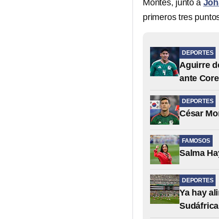
Montes, junto a
Joh
primeros tres punto
DEPORTES
Aguirre d
ante Core
DEPORTES
César Mon
FAMOSOS
Salma Hay
DEPORTES
Ya hay al
Sudáfrica