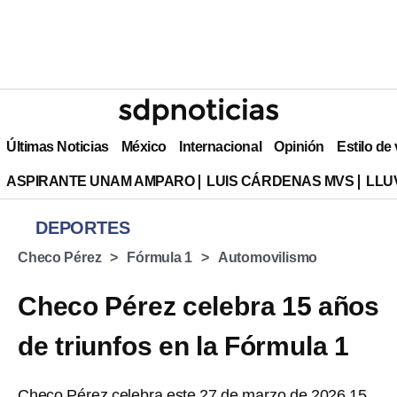
Últimas Noticias
México
Internacional
Opinión
Estilo de
ASPIRANTE UNAM AMPARO
LUIS CÁRDENAS MVS
LLU
DEPORTES
Checo Pérez
Fórmula 1
Automovilismo
Checo Pérez celebra 15 años
de triunfos en la Fórmula 1
Checo Pérez celebra este 27 de marzo de 2026 15