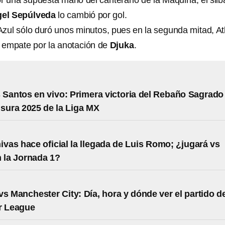
or una supuesta mano del canterano de la Máquina, el silb
el Sepúlveda
lo cambió por gol.
Azul sólo duró unos minutos, pues en la segunda mitad, At
el empate por la anotación de
Djuka
.
 Santos en vivo: Primera victoria del Rebaño Sagrado
usura 2025 de la Liga MX
hivas hace oficial la llegada de Luis Romo; ¿jugará vs
 la Jornada 1?
vs Manchester City: Día, hora y dónde ver el partido d
r League