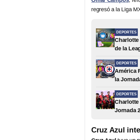
Omar Campos
, re
regresó a la Liga M
DEPORTES
Charlotte 
de la Le
DEPORTES
América F
la Jornad
DEPORTES
Charlotte
Jornada 2
Cruz Azul inte