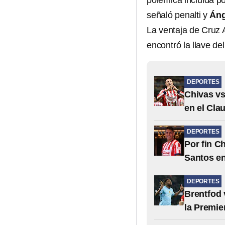
polémica incluida p
señaló penalti y
Áng
La ventaja de Cruz 
encontró la llave d
DEPORTES
Chivas vs
en el Cla
DEPORTES
Por fin C
Santos en
DEPORTES
Brentfod 
la Premie