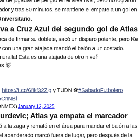
r de jugadas de peligro en el área rival, pero no lograron
cador y tras 80 minutos, se mantiene el empate a un gol en 
niversitario.
lva a Cruz Azul del segundo gol de Atlas
rca de firmar su doblete, sacó un disparo potente, pero
Ke
y con una gran atajada mandó el balón a un costado.
uralla! Esta es una atajada de otro nivel⁰
as 🦊

https://t.co/6fikf32Zig
y TUDN ⚽️
#SabadoFutbolero
s5CnNBi
DNMEX)
January 12, 2025
urdevic; Atlas ya empata el marcador
ó a la zaga y remató en el área para mandar el balón a las
, el abanderado marcó fuera de lugar, pero después de la