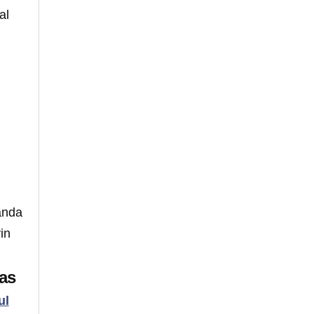
al
banda
in
las
ul