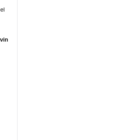
el
vin