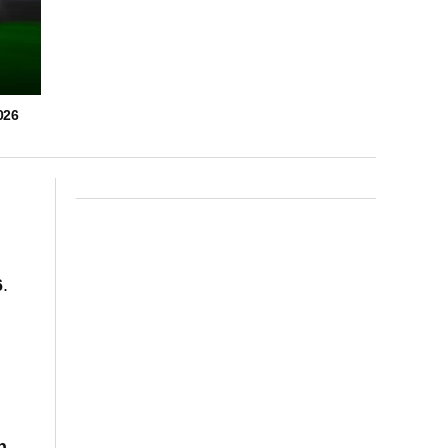
026
6
.
n