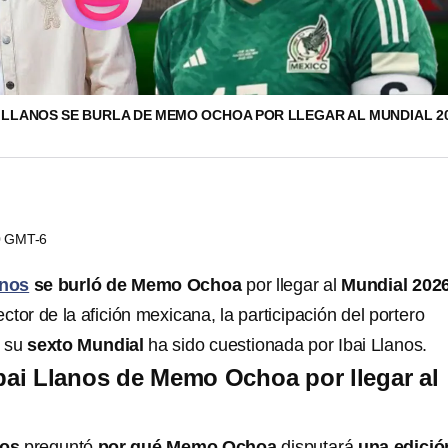
I LLANOS SE BURLA DE MEMO OCHOA POR LLEGAR AL MUNDIAL 2
00 GMT-6
anos
se burló de Memo Ochoa
por llegar al
Mundial 202
ector de la afición mexicana, la participación del portero
 su
sexto Mundial
ha sido cuestionada por Ibai Llanos.
Ibai Llanos de Memo Ochoa por llegar al
nos
preguntó
por qué Memo Ochoa
disputará
una edició