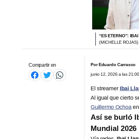
“ES ETERNO”: IBA
(MICHELLE ROJAS)
Por
Eduardo Carrasco
Compartir en
junio 12, 2026 a las 21:
El streamer
Ibai Ll
Al igual que cierto s
Guillermo Ochoa
en
Así se burló 
Mundial 2026
Vía redes,
Ibai Lla