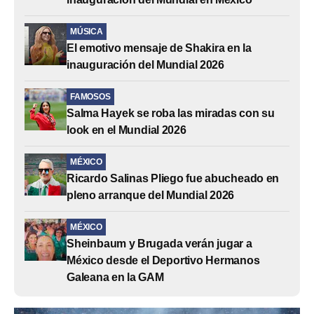
MÚSICA
El emotivo mensaje de Shakira en la
inauguración del Mundial 2026
FAMOSOS
Salma Hayek se roba las miradas con su
look en el Mundial 2026
MÉXICO
Ricardo Salinas Pliego fue abucheado en
pleno arranque del Mundial 2026
MÉXICO
Sheinbaum y Brugada verán jugar a
México desde el Deportivo Hermanos
Galeana en la GAM