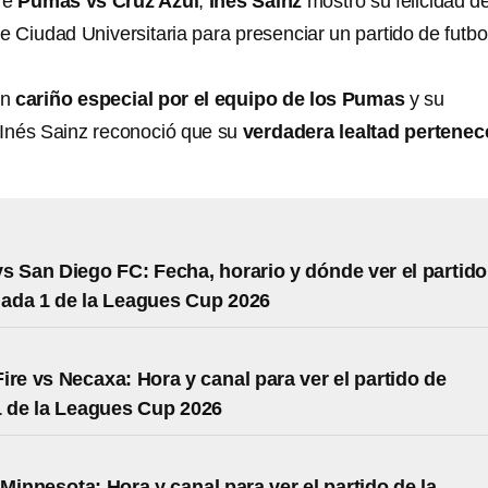
tre
Pumas vs Cruz Azul
,
Inés Sainz
mostró su felicidad d
de Ciudad Universitaria para presenciar un partido de futbo
un
cariño especial por el equipo de los Pumas
y su
 Inés Sainz reconoció que su
verdadera lealtad pertenec
s San Diego FC: Fecha, horario y dónde ver el partido
nada 1 de la Leagues Cup 2026
ire vs Necaxa: Hora y canal para ver el partido de
 de la Leagues Cup 2026
 Minnesota: Hora y canal para ver el partido de la