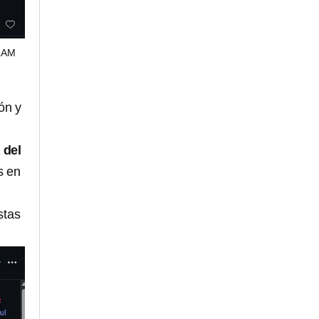
RAM
ón y
 del
s en
stas