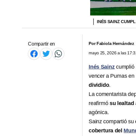
INÉS SAINZ CUMP
Por
Fabiola Hernández
Compartir en
mayo 25, 2026 a las 17:
Inés Sainz
cumplió
vencer a Pumas en 
dividido
.
La comentarista depo
reafirmó
su lealtad
agónica.
Sainz compartió su 
cobertura del
Mund