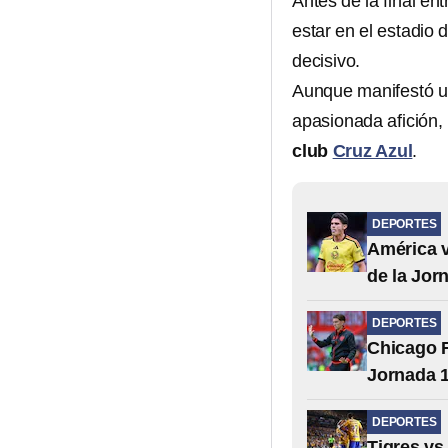
Antes de la final en
estar en el estadio 
decisivo.
Aunque manifestó 
apasionada afición,
club
Cruz Azul
.
DEPORTES
América v
de la Jor
DEPORTES
Chicago F
Jornada 1
DEPORTES
Tigres vs