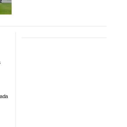
s
tada