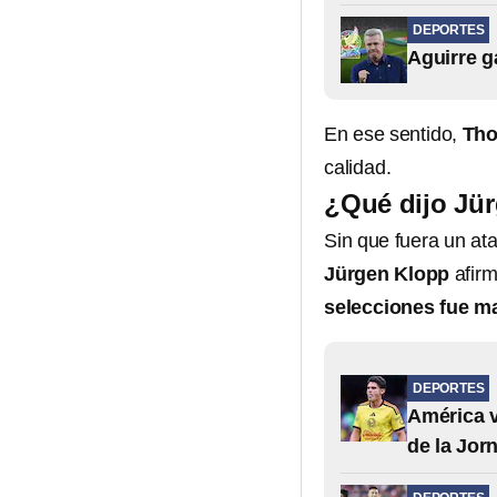
DEPORTES
Aguirre g
En ese sentido,
Tho
calidad.
¿Qué dijo Jür
Sin que fuera un ata
Jürgen Klopp
afirm
selecciones fue mal
DEPORTES
América v
de la Jor