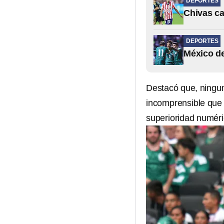
DEPORTES
Chivas ca
DEPORTES
México de
Destacó que, ninguna
incomprensible qu
superioridad numéric