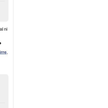
l ni
?
irre
,