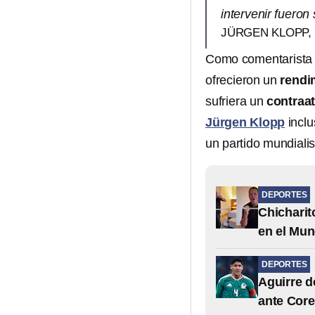
intervenir fuero
JÜRGEN KLOPP,
Como comentarista d
ofrecieron un
rendi
sufriera un
contraa
Jürgen Klopp
inclu
un partido mundialis
DEPORTES
Chicharit
en el Mun
DEPORTES
Aguirre d
ante Core