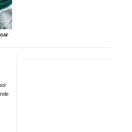
UDÁF
bol
onde