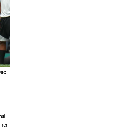
RIC
ral
imer