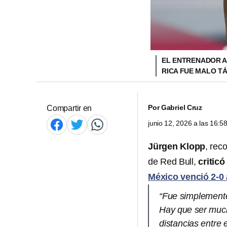
EL ENTRENADOR A
RICA FUE MALO T
Por
Gabriel Cruz
Compartir en
junio 12, 2026 a las 16:
Jürgen Klopp
, rec
de Red Bull,
criticó
México venció 2-0 
“Fue simplemente
Hay que ser muc
distancias entre 