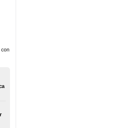
e con
ca
r