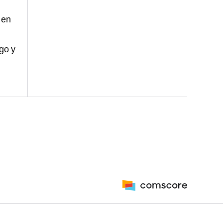
 en
go y