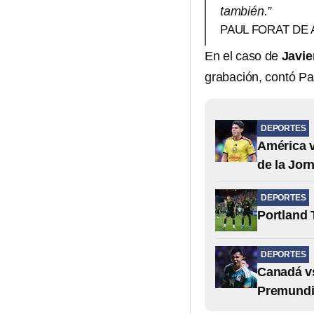
también.”
PAUL FORAT DE
En el caso de
Javie
grabación, contó Pa
DEPORTES
América v
de la Jor
DEPORTES
Portland 
DEPORTES
Canadá vs
Premundi