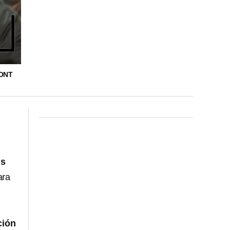
RONT
is
ara
ción