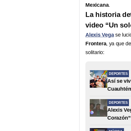
Mexicana
.
La historia de
video “Un so
Alexis Vega
se luci
Frontera
, ya que d
solitario:
DEPORTES
Así se vi
Cuauhté
DEPORTES
Alexis Ve
Corazón”