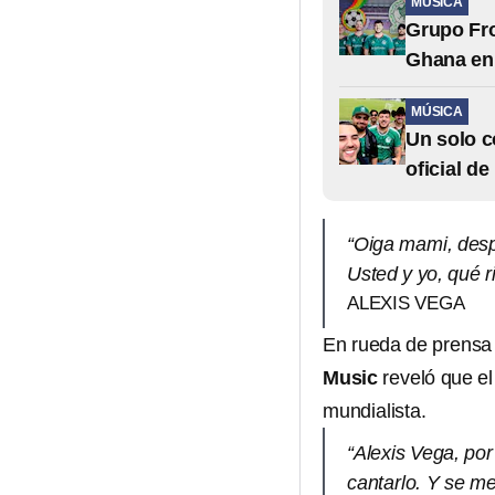
MÚSICA
Grupo Fro
Ghana en
MÚSICA
Un solo c
oficial d
“Oiga mami, despu
Usted y yo, qué ri
ALEXIS VEGA
En rueda de prensa
Music
reveló que e
mundialista.
“Alexis Vega, po
cantarlo. Y se me