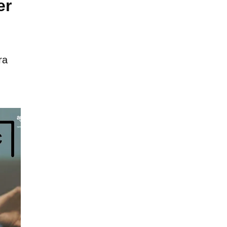
er
ra