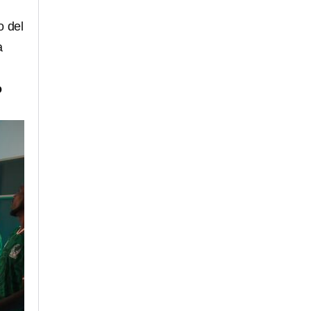
o del
a
o