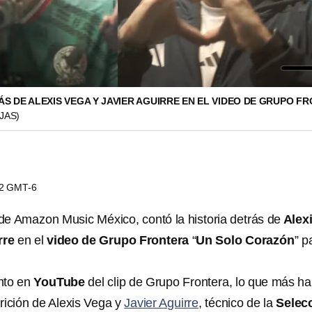
ÁS DE ALEXIS VEGA Y JAVIER AGUIRRE EN EL VIDEO DE GRUPO F
JAS)
12 GMT-6
 de Amazon Music México, contó la historia detrás de
Alex
rre
en el
video de Grupo Frontera
“
Un Solo Corazón
” p
nto en
YouTube
del clip de Grupo Frontera, lo que más ha
rición de Alexis Vega y
Javier Aguirre
, técnico de la
Selec