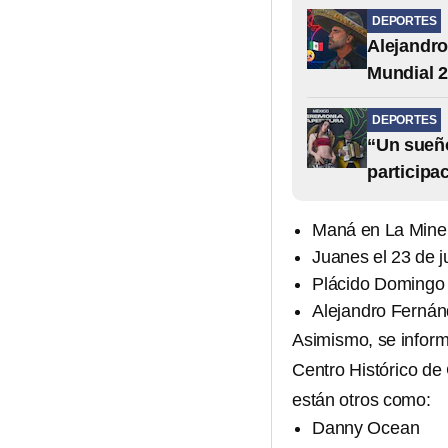
DEPORTES
Alejandro
Mundial 
DEPORTES
“Un sueño
participa
Maná en La Miner
Juanes el 23 de j
Plácido Domingo e
Alejandro Fernánd
Asimismo, se infor
Centro Histórico de
están otros como:
Danny Ocean