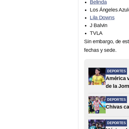
Belinda
Los Ángeles Azul
Lila Downs
J Balvin
TVLA
Sin embargo, de es
fechas y sede.
DEPORTES
América v
de la Jor
DEPORTES
Chivas ca
DEPORTES