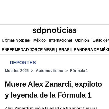
Últimas Noticias
México
Internacional
Opinión
Estilo de
ENFERMEDAD JORGE MESSI
BRASIL BANDERA DE MÉX
DEPORTES
Muertes 2026
Automovilismo
Fórmula 1
Muere Alex Zanardi, expiloto
y leyenda de la Fórmula 1
Alex Zanardi murió a la edad de 59 años; fue una