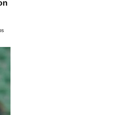
on
os