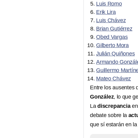
Luis Romo
Erik Lira
Luis Chávez
Brian Gutiérrez
Obed Vargas
Gilberto Mora
Julián Quiñones
Armando Gonzál
Guillermo Martín
Mateo Chávez
Entre los ausentes
González
, lo que g
La
discrepancia
en
debate sobre la
act
que sí estarán en la