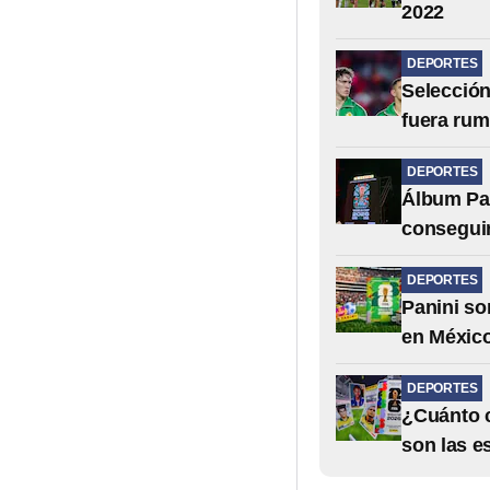
2022
DEPORTES
Selección
fuera rum
DEPORTES
Álbum Pan
conseguir
DEPORTES
Panini so
en Méxic
DEPORTES
¿Cuánto c
son las e