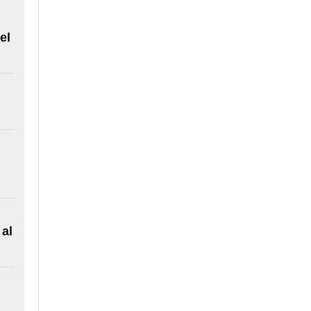
el
 al