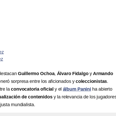
ez
ez
 destacan
Guillermo Ochoa
,
Álvaro Fidalgo
y
Armando
eneró sorpresa entre los aficionados y
coleccionistas
.
tre la
convocatoria oficial
y el
álbum Panini
ha abierto
ualización de contenidos
y la relevancia de los jugadore
 justa mundialista.