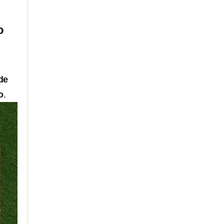
o
de
o
.