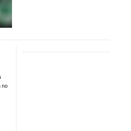
6
s
no