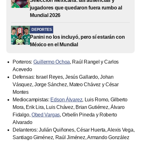
Selección Mexicana: las ausencias y
jugadores que quedaron fuera rumbo al
Mundial 2026
DEPORTES
Panini no los incluyó, pero sí estarán con
México en el Mundial
Porteros:
Guillermo Ochoa
, Raúl Rangel y Carlos
Acevedo
Defensas: Israel Reyes, Jesús Gallardo, Johan
Vásquez, Jorge Sánchez, Mateo Chávez y César
Montes
Mediocampistas:
Edson Álvarez
, Luis Romo, Gilberto
Mora, Erik Lira, Luis Chávez, Brian Gutiérrez, Álvaro
Fidalgo,
Obed Vargas
, Orbelín Pineda y Roberto
Alvarado
Delanteros: Julián Quiñones, César Huerta, Alexis Vega,
Santiago Giménez, Raúl Jiménez, Armando González