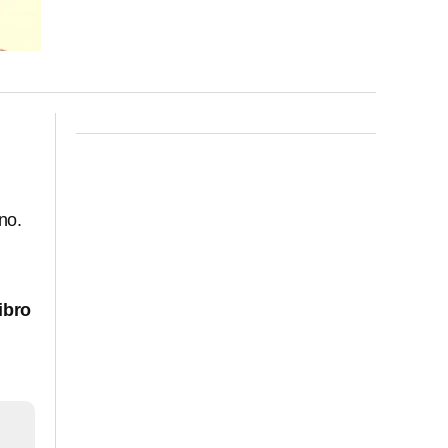
no.
ibro