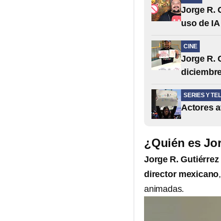
Jorge R. 
uso de IA
CINE
Jorge R. 
diciembr
SERIES Y TE
Actores a
¿Quién es Jor
Jorge R. Gutiérrez
director mexicano
animadas.