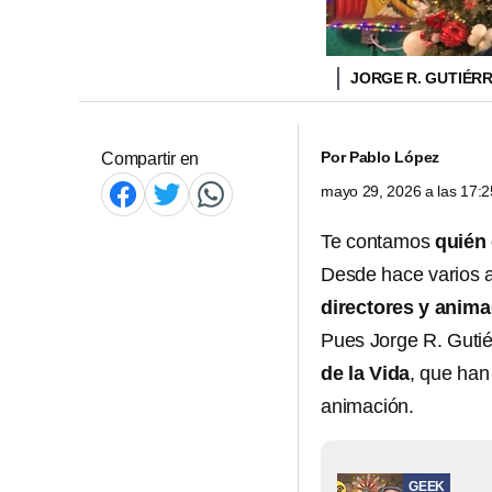
JORGE R. GUTIÉR
Por
Pablo López
Compartir en
mayo 29, 2026 a las 17:
Te contamos
quién 
Desde hace varios a
directores y anim
Pues Jorge R. Gutié
de la Vida
, que han
animación.
GEEK