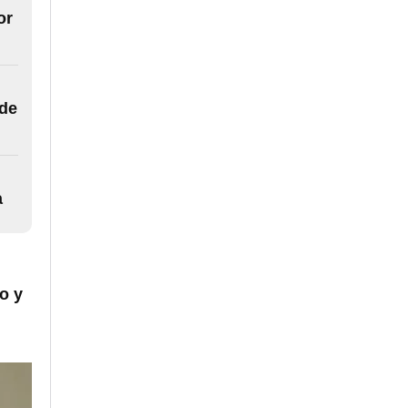
or
sde
a
co y