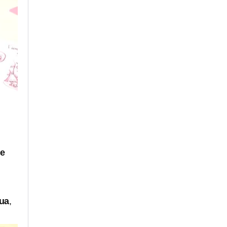
de
ua
,