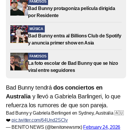
FAMOSOS
Bad Bunny protagoniza película dirigida
por Residente
MÚSICA
Bad Bunny entra al Billions Club de Spotify
y anuncia primer show en Asia
FAMOSOS
La foto escolar de Bad Bunny que se hizo
viral entre seguidores
Bad Bunny tendrá
dos conciertos en
Australia
y llevó a Gabriela Barlingeri, lo que
refuerza los rumores de que son pareja.
Bad Bunny y Gabriela Berlingeri en Sydney, Australia 🇦🇺
❤️
pic.twitter.com/64Und2SClv
— BENITO NEWS (@benitonewsmx)
February 24, 2026