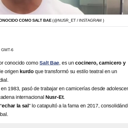
CONOCIDO COMO SALT BAE
(@NUSR_ET / INSTAGRAM )
50 GMT-6
jor conocido como
Salt Bae
, es un
cocinero, carnicero y
e origen
kurdo
que transformó su estilo teatral en un
ial.
en 1983, pasó de trabajar en carnicerías desde adolesce
 cadena internacional
Nusr‑Et
.
“
echar la sal
” lo catapultó a la fama en 2017, consolidánd
bal.