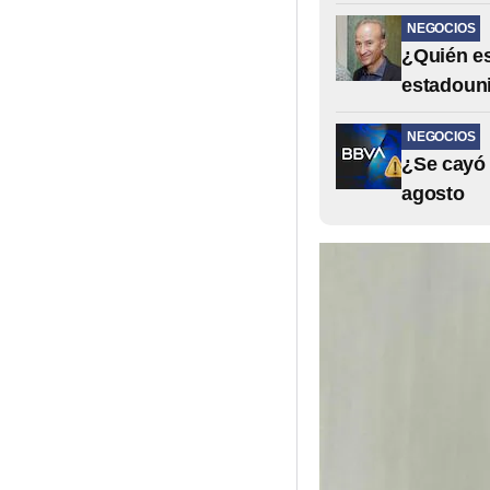
NEGOCIOS
¿Quién es
estadoun
NEGOCIOS
¿Se cayó 
agosto