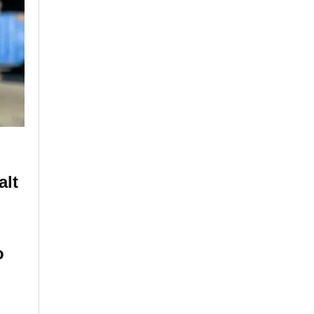
alt
o