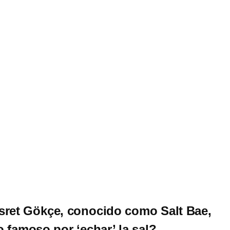
sret Gökçe, conocido como Salt Bae,
o famoso por ‘echar’ la sal?