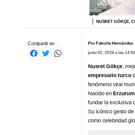
NUSRET GÖKÇE, 
Por
Fabiola Hernández
Compartir en
junio 02, 2026 a las 14:
Nusret Gökçe
, me
empresario turco
d
fenómeno viral mund
Nacido en
Erzurum
fundar la exclusiva
Su icónico gesto de 
como celebridad glo