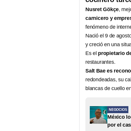
Nusret Gökçe
, mej
carnicero y empres
fenómeno de interne
Nació el 9 de agost
y creció en una situ
Es el
propietario d
restaurantes.
Salt Bae es reconoc
redondeadas, su cab
blancas de cuello e
NEGOCIOS
México lo
por el ca