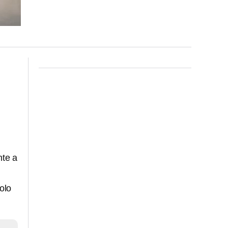
nte a
olo