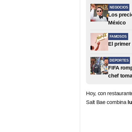
NEGOCIOS
Los preci
México
FAMOSOS
El primer
DEPORTES
FIFA romp
chef toma
Hoy, con restauran
Salt Bae combina
l