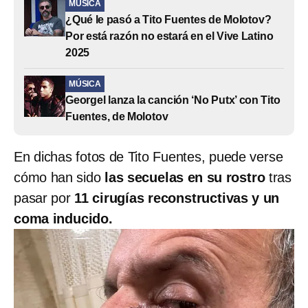
MÚSICA
¿Qué le pasó a Tito Fuentes de Molotov?
Por está razón no estará en el Vive Latino
2025
MÚSICA
Georgel lanza la canción ‘No Putx’ con Tito
Fuentes, de Molotov
En dichas fotos de Tito Fuentes, puede verse
cómo han sido
las secuelas en su rostro
tras
pasar por
11
cirugías reconstructivas y un
coma inducido.