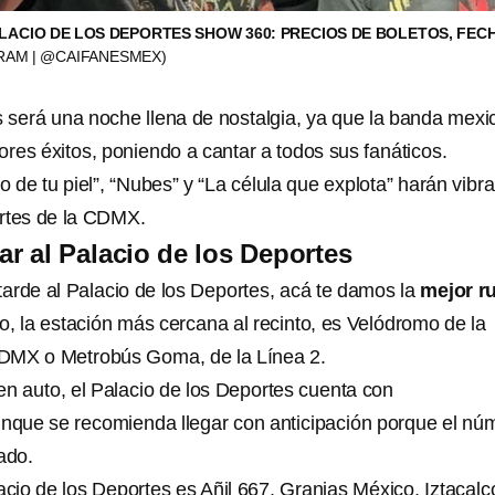
ALACIO DE LOS DEPORTES SHOW 360: PRECIOS DE BOLETOS, FECH
RAM | @CAIFANESMEX)
 será una noche llena de nostalgia, ya que la banda mex
ores éxitos, poniendo a cantar a todos sus fanáticos.
e tu piel”, “Nubes” y “La célula que explota” harán vibrar
ortes de la CDMX.
ar al Palacio de los Deportes
 tarde al Palacio de los Deportes, acá te damos la
mejor r
o, la estación más cercana al recinto, es Velódromo de la
CDMX o Metrobús Goma, de la Línea 2.
en auto, el Palacio de los Deportes cuenta con
nque se recomienda llegar con anticipación porque el nú
ado.
acio de los Deportes es Añil 667, Granjas México, Iztacalc