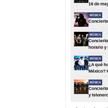
16 de ma
MÚSICA
Concierto
MÚSICA
Concierto
horario y
MÚSICA
¿A qué ho
México? H
MÚSICA
Concierto
y teloner