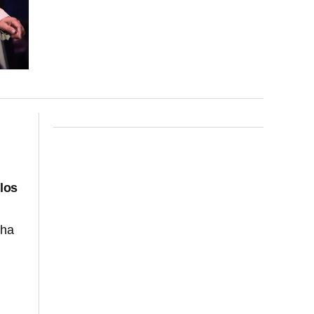
 los
cha