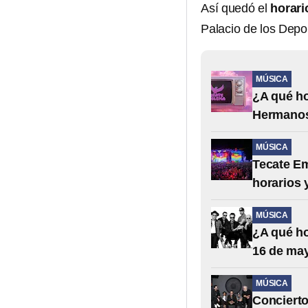
Así quedó el
horari
Palacio de los Depo
MÚSICA
¿A qué h
Hermanos
MÚSICA
Tecate E
horarios 
MÚSICA
¿A qué ho
16 de ma
MÚSICA
Concierto