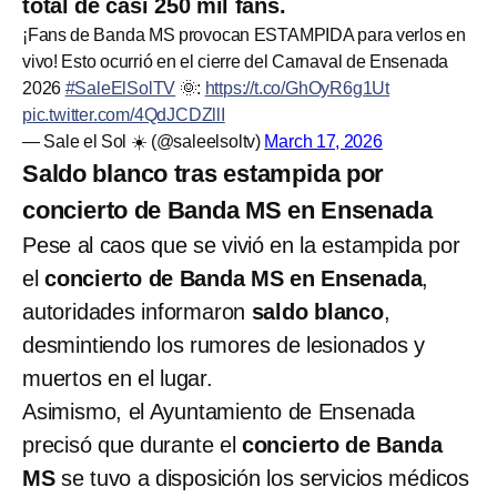
total de casi 250 mil fans.
¡Fans de Banda MS provocan ESTAMPIDA para verlos en
vivo! Esto ocurrió en el cierre del Carnaval de Ensenada
2026
#SaleElSolTV
🌞:
https://t.co/GhOyR6g1Ut
pic.twitter.com/4QdJCDZllI
— Sale el Sol ☀️ (@saleelsoltv)
March 17, 2026
Saldo blanco tras estampida por
concierto de Banda MS en Ensenada
Pese al caos que se vivió en la estampida por
el
concierto de Banda MS en Ensenada
,
autoridades informaron
saldo blanco
,
desmintiendo los rumores de lesionados y
muertos en el lugar.
Asimismo, el Ayuntamiento de Ensenada
precisó que durante el
concierto de Banda
MS
se tuvo a disposición los servicios médicos