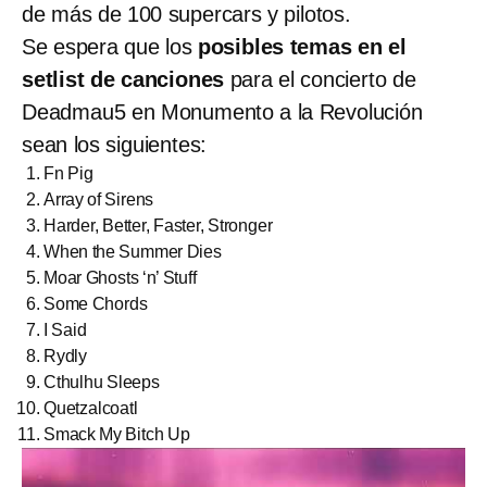
de más de 100 supercars y pilotos.
Se espera que los
posibles temas en el
setlist de canciones
para el concierto de
Deadmau5 en Monumento a la Revolución
sean los siguientes:
Fn Pig
Array of Sirens
Harder, Better, Faster, Stronger
When the Summer Dies
Moar Ghosts ‘n’ Stuff
Some Chords
I Said
Rydly
Cthulhu Sleeps
Quetzalcoatl
Smack My Bitch Up