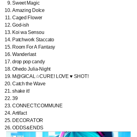
Sweet Magic
Amazing Dolce
Caged Flower
God-ish
Koi wa Sensou
Patchwork Staccato
Room For A Fantasy
Wanderlast
drop pop candy
Ohedo Julia-Night
M@GICAL☆CURE! LOVE ♥ SHOT!
Catch the Wave
shake it!
39
CONNECT:COMMUNE
Artifact
DECORATOR
ODDS&ENDS