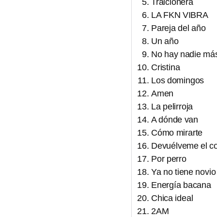
Traicionera
LA FKN VIBRA
Pareja del año
Un año
No hay nadie má
Cristina
Los domingos
Amen
La pelirroja
A dónde van
Cómo mirarte
Devuélveme el c
Por perro
Ya no tiene novio
Energía bacana
Chica ideal
2AM