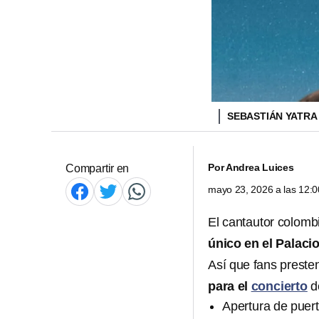
SEBASTIÁN YATRA
Por
Andrea Luices
Compartir en
mayo 23, 2026 a las 12:
El cantautor colom
único en el Palaci
Así que fans preste
para el
concierto
de
Apertura de puert