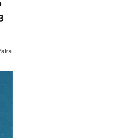
o
3
Yatra