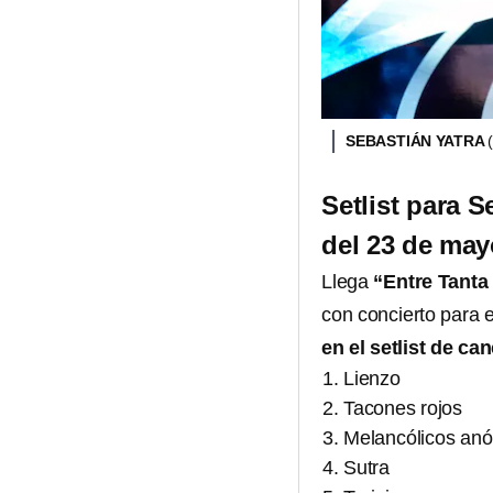
SEBASTIÁN YATRA
Setlist para S
del 23 de ma
Llega
“Entre Tanta
con concierto para 
en el setlist de ca
Lienzo
Tacones rojos
Melancólicos an
Sutra