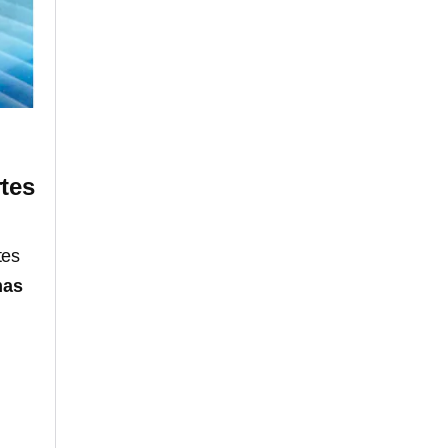
rtes
tes
mas