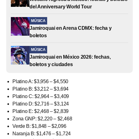
del Anniversary World Tour
MÚSICA
Jamiroquai en Arena CDMX: fecha y
boletos
MÚSICA
Jamiroquai en México 2026: fechas,
boletos y ciudades
Platino A: $3,956 – $4,550
Platino B: $3,212 – $3,694
Platino C: $2,964 – $3,409
Platino D: $2,716 – $3,124
Platino E: $2,468 – $2,839
Zona GNP: $2,220 – $2,468
Verde B: $1,848 – $2,096
Naranja B: $1,476 – $1,724