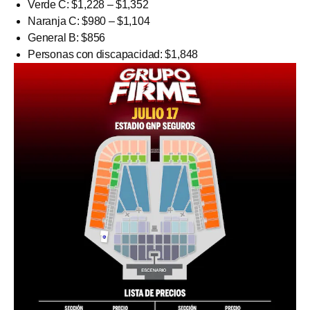
Verde C: $1,228 – $1,352
Naranja C: $980 – $1,104
General B: $856
Personas con discapacidad: $1,848