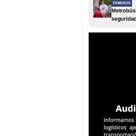
FAMOSOS
Metrobús 
segurida