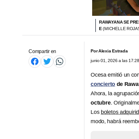
RAWAYANA SE PRE
E
(MICHELLE ROJA
Por
Alexia Estrada
Compartir en
junio 01, 2026 a las 17:
Ocesa emitió un co
concierto
de Rawa
Ahora, la agrupació
octubre
. Originalm
Los
boletos adquiri
modo, habrá reembo