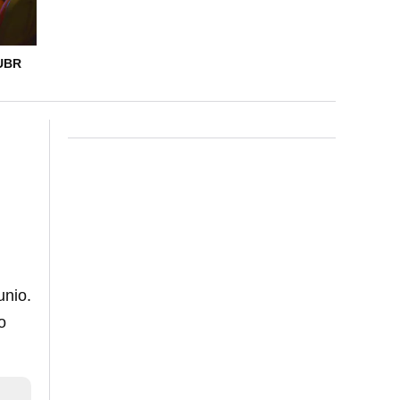
UBR
unio.
o