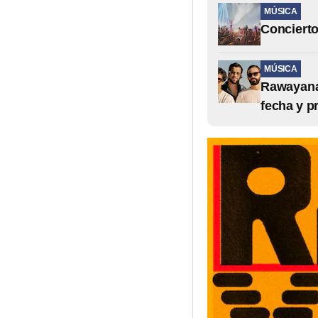
MÚSICA
Concierto
MÚSICA
Rawayana 
fecha y p