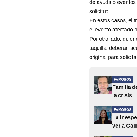
de ayuda o eventos y
solicitud.
En estos casos, el t
el evento afectado 
Por otro lado, quie
taquilla, deberán a
original para solicit
FAMOSOS
Familia d
la crisis
FAMOSOS
La inespe
ver a Gali