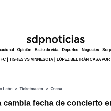
nacional
Opinión
Estilo de vida
Deportes
Negocios
Sorp
 FC
TIGRES VS MINNESOTA
LÓPEZ BELTRÁN CASA POR
o León
Ticketmaster
Ocesa
cambia fecha de concierto e