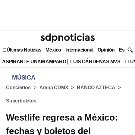
Últimas Noticias
México
Internacional
Opinión
Estilo 
ASPIRANTE UNAM AMPARO
LUIS CÁRDENAS MVS
LLU
MÚSICA
Conciertos
Arena CDMX
BANCO AZTECA
Superboletos
Westlife regresa a México:
fechas y boletos del