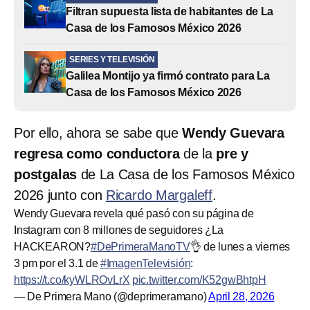
Filtran supuesta lista de habitantes de La
Casa de los Famosos México 2026
SERIES Y TELEVISIÓN
Galilea Montijo ya firmó contrato para La
Casa de los Famosos México 2026
Por ello, ahora se sabe que
Wendy Guevara
regresa como conductora
de la
pre y
postgalas
de La Casa de los Famosos México
2026 junto con
Ricardo Margaleff
.
Wendy Guevara revela qué pasó con su página de
Instagram con 8 millones de seguidores ¿La
HACKEARON?
#DePrimeraManoTV
👌 de lunes a viernes
3 pm por el 3.1 de
#ImagenTelevisión
:
https://t.co/kyWLROvLrX
pic.twitter.com/K52gwBhtpH
— De Primera Mano (@deprimeramano)
April 28, 2026