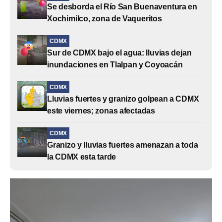
Se desborda el Río San Buenaventura en
Xochimilco, zona de Vaqueritos
CDMX
Sur de CDMX bajo el agua: lluvias dejan
inundaciones en Tlalpan y Coyoacán
CDMX
Lluvias fuertes y granizo golpean a CDMX
este viernes; zonas afectadas
CDMX
Granizo y lluvias fuertes amenazan a toda
la CDMX esta tarde