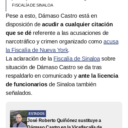
FISCALÍA DE SINALOA
Pese a esto, Dámaso Castro está en
disposición de
acudir a cualquier citación
que se dé
referente a las acusaciones de
narcotráfico y crimen organizado como
acusa
la Fiscalía de Nueva York
.
La aclaración de la
Fiscalía de Sinaloa
sobre
situación de Dámaso Castro se da tras
respaldarlo en comunicado y
ante la licencia
de funcionarios
de Sinaloa también
señalados.
ESTADOS
José Roberto Quiñónez sustituye a
Dámaso Castro en la Vicefiscalía de