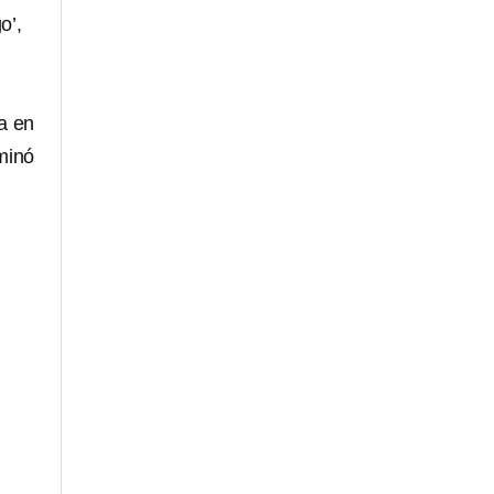
o’,
a en
minó