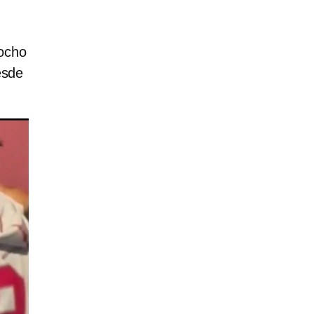
 ocho
esde