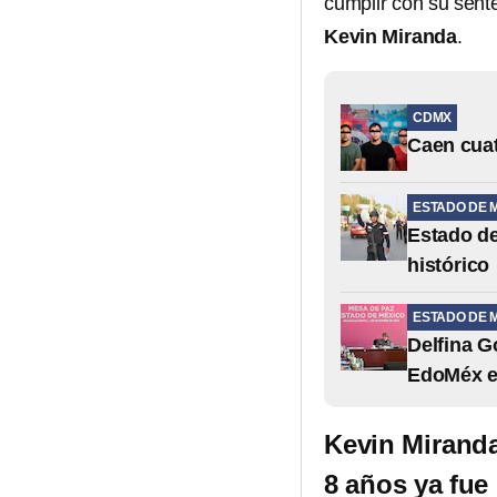
cumplir con su sent
Kevin Miranda
.
CDMX
Caen cuat
ESTADO DE 
Estado de
histórico
ESTADO DE 
Delfina G
EdoMéx e
Kevin Miranda
8 años ya fue