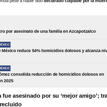
encia pese a haber sido
declarado culpable por la muer
ro por asesinato de una familia en Azcapotzalco
MÉXICO
 México reduce 54% homicidios dolosos y alcanza niv
MÉXICO
ómez consolida reducción de homicidios dolosos en
n 2025
 fue asesinado por su ‘mejor amigo’; tr
 recluido