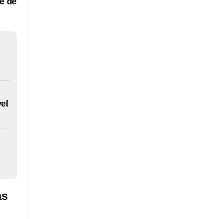
te de
el
as