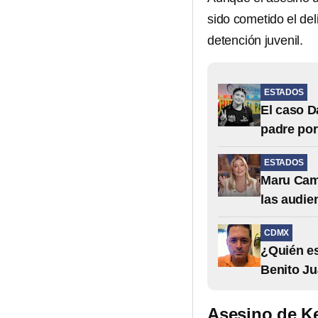
sido cometido el de
detención juvenil.
ESTADOS
El caso D
padre po
ESTADOS
Maru Camp
las audie
CDMX
¿Quién es
Benito Ju
Asesino de Ke