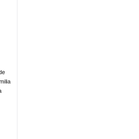
de
milia
a