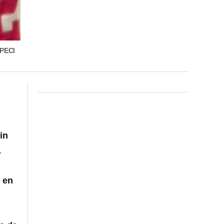
PECI
in
.
s en