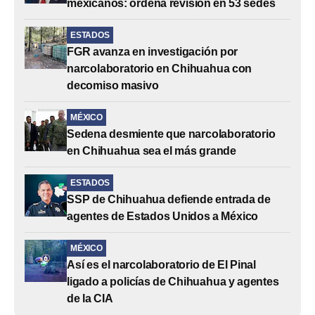
mexicanos: ordena revisión en 53 sedes
ESTADOS
FGR avanza en investigación por
narcolaboratorio en Chihuahua con
decomiso masivo
MÉXICO
Sedena desmiente que narcolaboratorio
en Chihuahua sea el más grande
ESTADOS
SSP de Chihuahua defiende entrada de
agentes de Estados Unidos a México
MÉXICO
Así es el narcolaboratorio de El Pinal
ligado a policías de Chihuahua y agentes
de la CIA