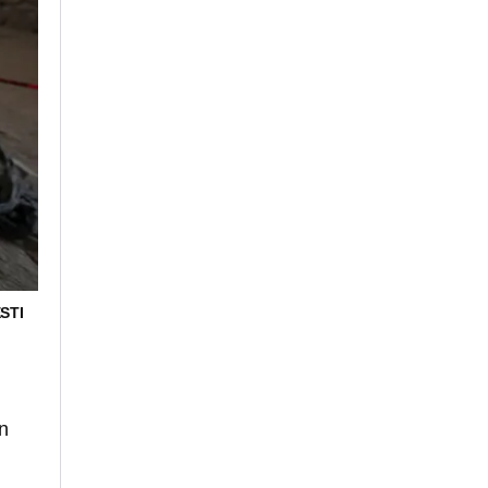
STI
n