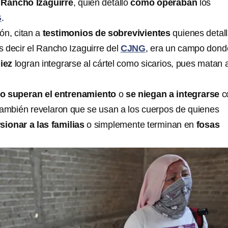
 Rancho Izaguirre
, quien detalló
cómo operaban
los
G
.
ón, citan a
testimonios de sobrevivientes
quienes detal
es decir el Rancho Izaguirre del
CJNG
, era un campo dond
diez
logran integrarse al cártel como sicarios, pues matan 
o superan el entrenamiento
o
se niegan a integrarse
c
también revelaron que se usan a los cuerpos de quienes
sionar a las familias
o simplemente terminan en
fosas