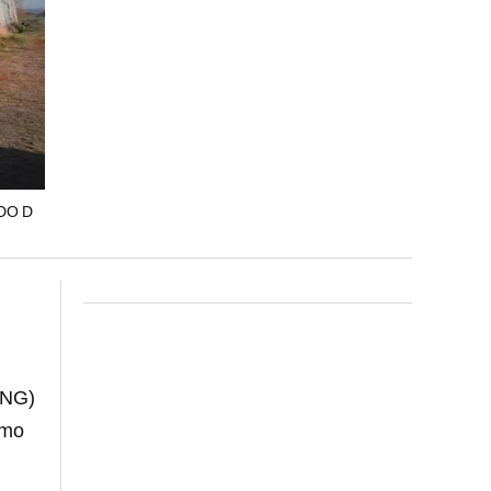
DO D
NG)
omo