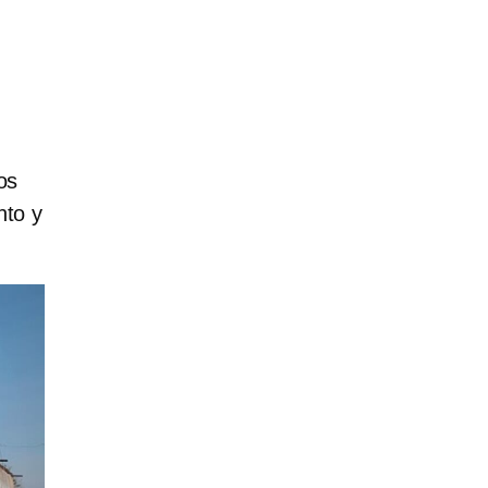
os
nto y