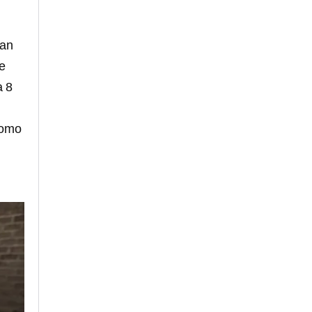
lan
e
a 8
omo