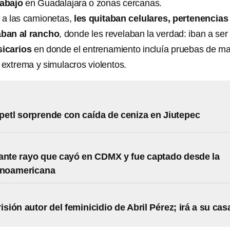
rabajo
en Guadalajara o zonas cercanas.
 a las camionetas,
les quitaban celulares, pertenencias
aban al rancho
, donde les revelaban la verdad: iban a ser
icarios
en donde el entrenamiento incluía pruebas de m
 extrema y simulacros violentos.
etl sorprende con caída de ceniza en Jiutepec
ante rayo que cayó en CDMX y fue captado desde la
inoamericana
isión autor del feminicidio de Abril Pérez; irá a su cas