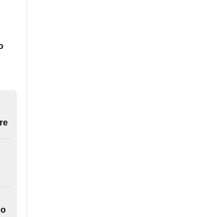
o
re
do