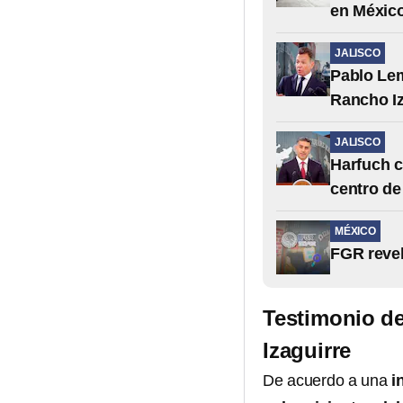
en Méxic
JALISCO
Pablo Lem
Rancho Iz
JALISCO
Harfuch c
centro de
MÉXICO
FGR revel
Testimonio d
Izaguirre
De acuerdo a una
i