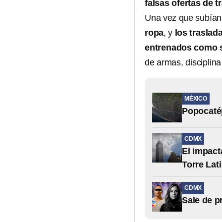
falsas ofertas de t
Una vez que subían
ropa
, y
los traslad
entrenados como s
de armas, disciplina
MÉXICO
Popocatép
CDMX
El impact
Torre Lat
CDMX
Sale de pr