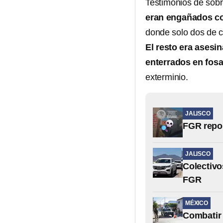
Testimonios de sobr
eran engañados con
donde solo dos de 
El resto era asesi
enterrados en fos
exterminio.
JALISCO
FGR repor
JALISCO
Colectivo
FGR
MÉXICO
Combatir 