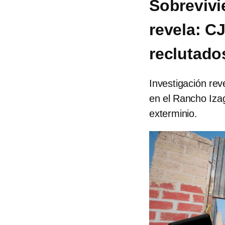
Sobrevivi
revela: C
reclutado
Investigación re
en el Rancho Iza
exterminio.