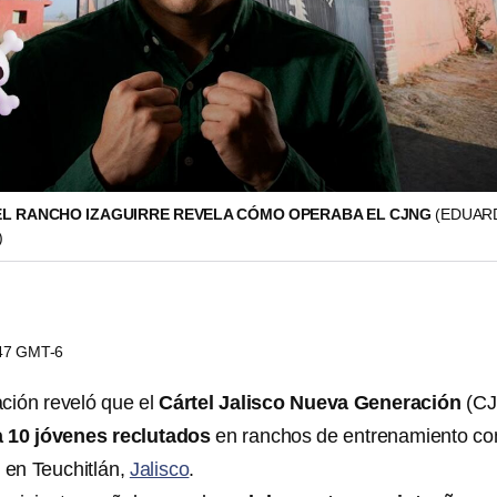
EL RANCHO IZAGUIRRE REVELA CÓMO OPERABA EL CJNG
(EDUAR
)
:47 GMT-6
ción reveló que el
Cártel Jalisco Nueva Generación
(CJ
a 10 jóvenes reclutados
en ranchos de entrenamiento c
 en Teuchitlán,
Jalisco
.