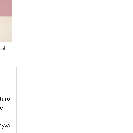
ESÍ
turo
se
Leyva