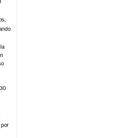
n
os,
vando
la
ón
so
 30
r
 por