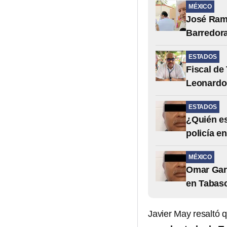
MÉXICO
José Rami
Barredor
ESTADOS
Fiscal de
Leonardo
ESTADOS
¿Quién es
policía e
MÉXICO
Omar Garc
en Tabas
Javier May resaltó 