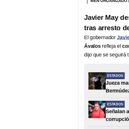
MEN ORGANIZADO
Javier May de
tras arresto 
El gobernador
Javi
Ávalos
refleja el
co
dijo que se seguirá 
ESTADOS
Jueza man
Bermúdez 
ESTADOS
Señalan 
corrupci