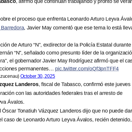
Tabasco
, afirmó que continúan trabajando y pronto se verá
sobre el proceso que enfrenta Leonardo Arturo Leyva Ával
 Barredora
, Javier May comentó que ese tema lo está lle
ión de Arturo “N”, exdirector de la Policía Estatal durante 
ernán “N”, señalado como presunto líder de la organizaci
ora”, el gobernador Javier May Rodríguez afirmó que el ca
 acciones permanentes…
pic.twitter.com/oQf3pnTFF4
azucenau)
October 30, 2025
ázquez Landeros
, fiscal de Tabasco, confirmó este jueves
ración con las autoridades federales tras el arresto de
yva Ávalos.
cal Óscar Tonatiuh Vázquez Landeros dijo que no puede da
el caso de Leonardo Arturo Leyva Ávalos, recién detenido,