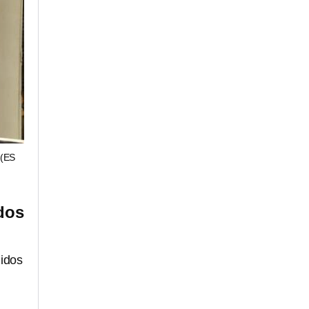
(ES
dos
nidos