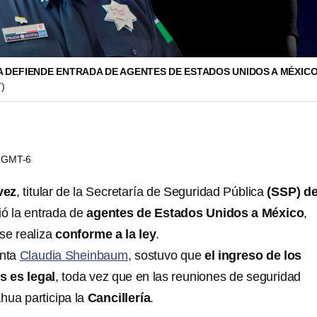
A DEFIENDE ENTRADA DE AGENTES DE ESTADOS UNIDOS A MÉXIC
)
23 GMT-6
vez
, titular de la Secretaría de Seguridad Pública
(SSP) d
ió la entrada de
agentes de Estados Unidos a México
,
se realiza
conforme a la ley
.
enta
Claudia Sheinbaum
, sostuvo que
el ingreso de los
s es legal
,
toda vez que en las reuniones de seguridad
hua participa la
Cancillería
.