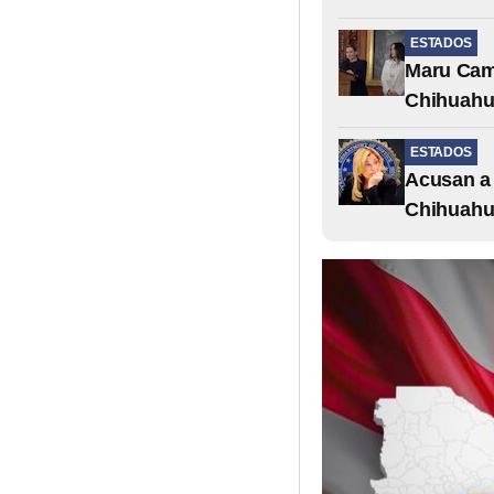
ESTADOS
Maru Camp
Chihuah
ESTADOS
Acusan a 
Chihuahu