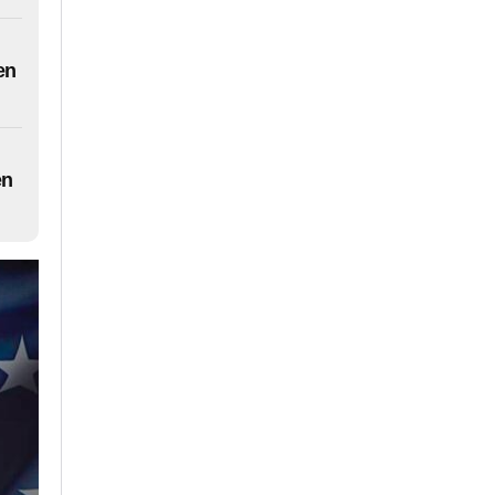
en
en