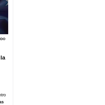
IDO
la
ntro
as