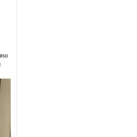
piso
l