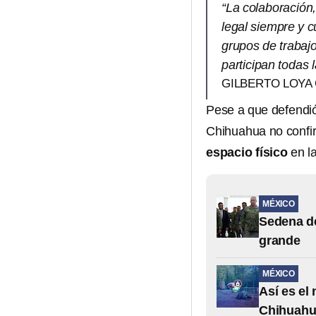
“La colaboración,
legal siempre y c
grupos de trabaj
participan todas l
GILBERTO LOYA 
Pese a que defendió 
Chihuahua no confi
espacio físico
en l
MÉXICO
Sedena de
grande
MÉXICO
Así es el 
Chihuahua