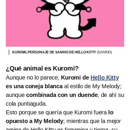
KUROMI, PERSONAJE DE SANRIO DE HELLO KITTY
(SANRIO)
¿Qué animal es Kuromi?
Aunque no lo parece,
Kuromi de
Hello Kitty
es una coneja blanca
al estilo de My Melody;
aunque
combinada con un duende
, de ahí su
cola puntiaguda.
Esto porque se quería que Kuromi fuera
lo
opuesto a My Melody
; mientras que la mejor
amiga de Hello Kitty es femenina y tierna, su