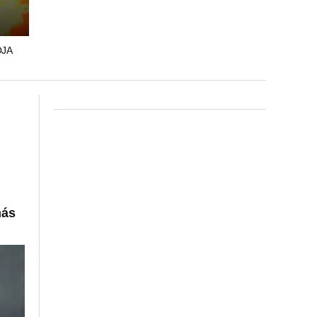
OJA
más