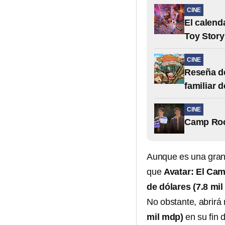
CINE
El calend
Toy Story
CINE
Reseña de
familiar 
CINE
Camp Rock
Aunque es una gran 
que
Avatar: El Ca
de dólares (7.8 mi
No obstante, abrirá
mil mdp)
en su fin 