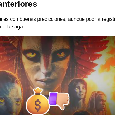
anteriores
cines con buenas predicciones, aunque podría registr
 de la saga.