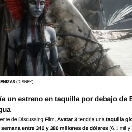
CENIZAS
(DISNEY)
ía un estreno en taquilla por debajo de 
gua
ente de Discussing Film,
Avatar 3
tendría una
taquilla gl
e semana entre 340 y 380 millones de dólares
(6.1 mil y