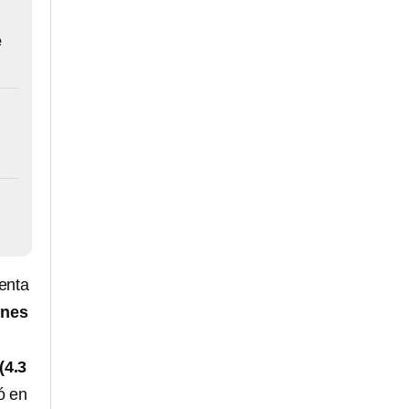
e
enta
ones
(4.3
ó en