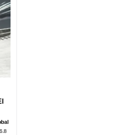
El
obal
 6.8