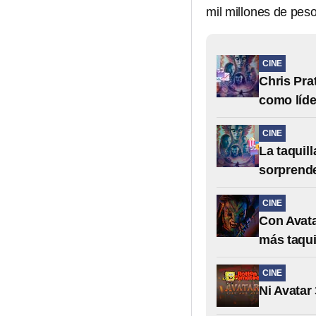
mil millones de peso
CINE
Chris Pra
como líde
CINE
La taquill
sorprend
CINE
Con Avata
más taqui
CINE
Ni Avatar