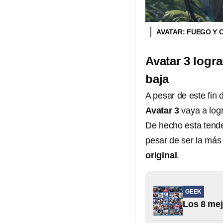
AVATAR: FUEGO Y 
Avatar 3 logra
baja
A pesar de este fin
Avatar 3
vaya a log
De hecho esta tend
pesar de ser la más 
original
.
GEEK
Los 8 mej