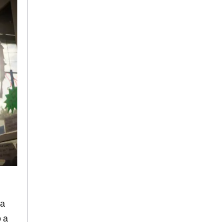
 a
o a