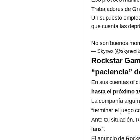
Trabajadores de Gr
Un supuesto emplead
que cuenta las depr
No son buenos mom
— Skynex (@skynexit
Rockstar Game
“paciencia” d
En sus cuentas ofi
hasta el próximo 
La compañía argumen
“terminar el juego c
Ante tal situación,
fans”.
El anuncio de Rocks