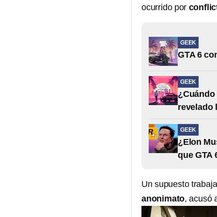
ocurrido por
confli
GEEK
GTA 6 con
GEEK
¿Cuándo s
revelado 
GEEK
¿Elon Mu
que GTA 6
Un supuesto trabaj
anonimato
, acusó 