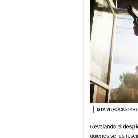
GTA VI
(ROCKSTAR)
Revelando el
despi
quienes se les resci