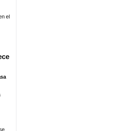
en el
ece
asa
á
se