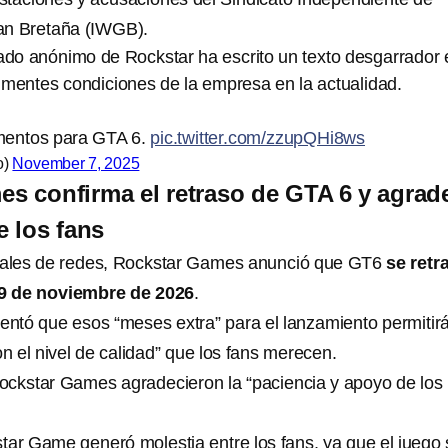
an Bretaña (IWGB).
o anónimo de Rockstar ha escrito un texto desgarrador 
imentes condiciones de la empresa en la actualidad.
entos para GTA 6.
pic.twitter.com/zzupQHi8ws
o)
November 7, 2025
s confirma el retraso de GTA 6 y agrad
e los fans
ciales de redes, Rockstar Games anunció que GT6
se retr
19 de noviembre de 2026
.
tó que esos “meses extra” para el lanzamiento permitir
on el nivel de calidad” que los fans merecen.
 Rockstar Games agradecieron la “paciencia y apoyo de los
tar Game generó molestia entre los fans, ya que el juego 