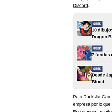
Discord
.
GEEK
10 dibujo
Dragon Ba
GEEK
7 fondos 
GEEK
Desde Jap
Blood
Para Rockstar Games
empresa por lo que 
Eso provocó manifes