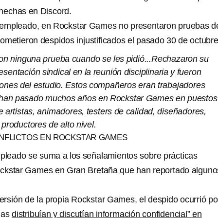
hechas en Discord.
empleado, en Rockstar Games no presentaron pruebas d
ometieron despidos injustificados el pasado 30 de octubre
on ninguna prueba cuando se les pidió...Rechazaron su
esentación sindical en la reunión disciplinaria y fueron
nes del estudio. Estos compañeros eran trabajadores
 han pasado muchos años en Rockstar Games en puestos
de artistas, animadores, testers de calidad, diseñadores,
productores de alto nivel.
NFLICTOS EN ROCKSTAR GAMES
mpleado se suma a los señalamientos sobre prácticas
Rockstar Games en Gran Bretaña que han reportado alguno
ersión de la propia Rockstar Games, el despido ocurrió p
nas
distribuían y discutían información confidencial” en