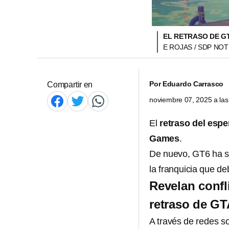
EL RETRASO DE G
E ROJAS / SDP NOT
Por
Eduardo Carrasco
Compartir en
noviembre 07, 2025 a la
El
retraso del esp
Games
.
De nuevo, GT6 ha si
la franquicia que de
Revelan confl
retraso de GT
A través de redes so