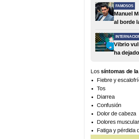
FAMOSOS
Manuel Ma
al borde 
INTERNACIO
Vibrio vu
ha dejado
Los
síntomas de la
Fiebre y escalofr
Tos
Diarrea
Confusión
Dolor de cabeza
Dolores muscula
Fatiga y pérdida d