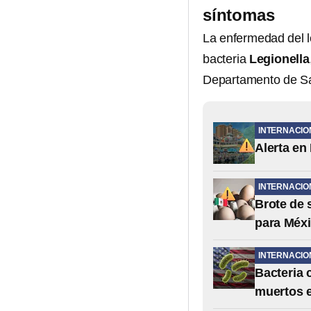
síntomas
La enfermedad del l
bacteria
Legionella
Departamento de Sa
INTERNACIO
Alerta en
INTERNACIO
Brote de 
para Méx
INTERNACIO
Bacteria 
muertos 