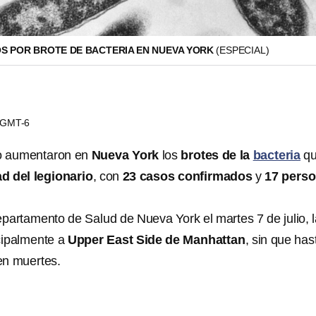
S POR BROTE DE BACTERIA EN NUEVA YORK
(ESPECIAL)
5 GMT-6
io aumentaron en
Nueva York
los
brotes de la
bacteria
q
d del legionario
, con
23 casos confirmados
y
17 pers
partamento de Salud de Nueva York el martes 7 de julio, 
ncipalmente a
Upper East Side de Manhattan
, sin que has
en muertes.