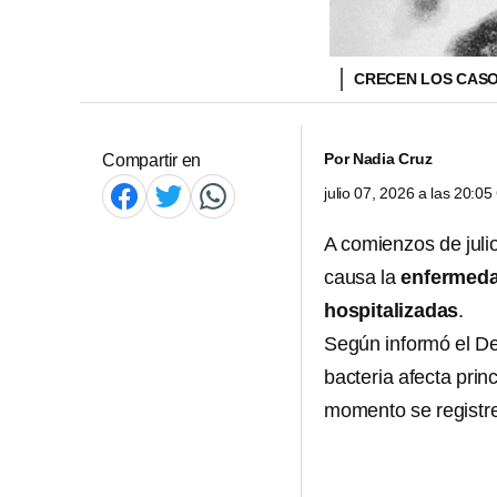
CRECEN LOS CASO
Por
Nadia Cruz
Compartir en
julio 07, 2026 a las 20:0
A comienzos de jul
causa la
enfermeda
hospitalizadas
.
Según informó el De
bacteria afecta pri
momento se registr