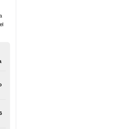
a
el
a
o
6