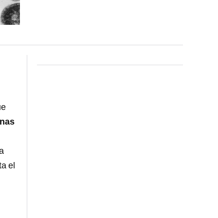
ue
onas
la
ta el