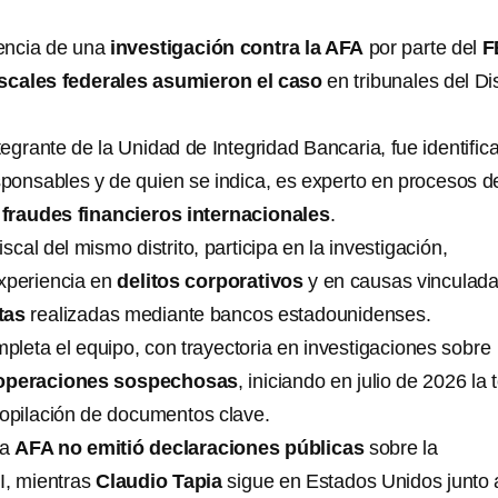
tencia de una
investigación contra la AFA
por parte del
F
iscales federales asumieron el caso
en tribunales del Dis
ntegrante de la Unidad de Integridad Bancaria, fue identific
ponsables y de quien se indica, es experto en procesos d
 fraudes financieros internacionales
.
fiscal del mismo distrito, participa en la investigación,
xperiencia en
delitos corporativos
y en causas vinculada
tas
realizadas mediante bancos estadounidenses.
pleta el equipo, con trayectoria en investigaciones sobre
 operaciones sospechosas
, iniciando en julio de 2026 la
copilación de documentos clave.
la
AFA no emitió declaraciones públicas
sobre la
BI, mientras
Claudio Tapia
sigue en Estados Unidos junto 