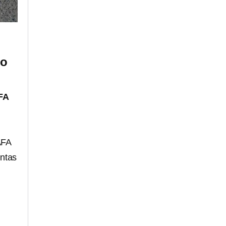
do
FA
AFA
entas