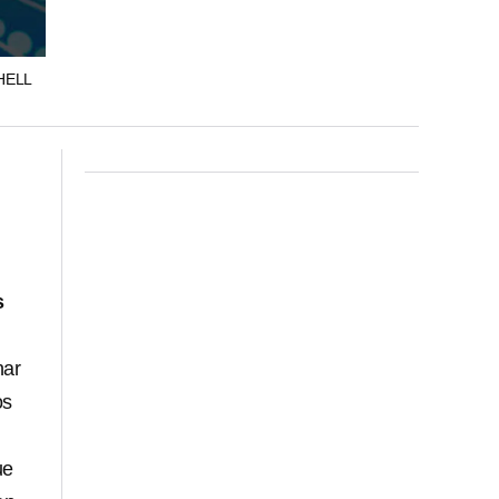
HELL
s
nar
os
ue