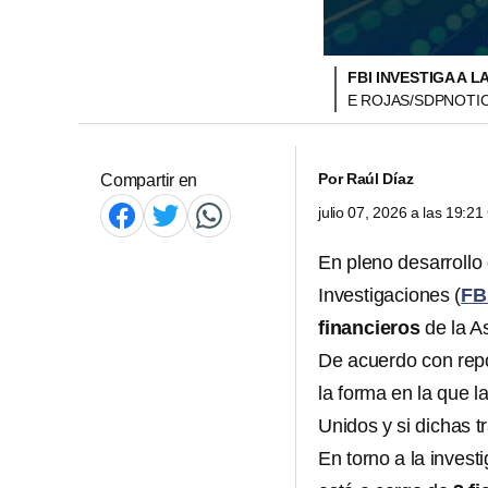
FBI INVESTIGA A 
E ROJAS/SDPNOTIC
Por
Raúl Díaz
Compartir en
julio 07, 2026 a las 19:2
En pleno desarrollo
Investigaciones (
FB
financieros
de la As
De acuerdo con repo
la forma en la que l
Unidos y si dichas t
En torno a la invest