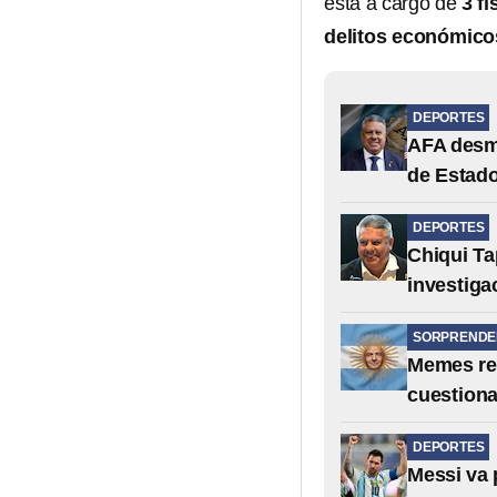
está a cargo de
3 f
delitos económicos
DEPORTES
AFA desmi
de Estad
DEPORTES
Chiqui Ta
investiga
SORPRENDE
Memes rea
cuestiona
DEPORTES
Messi va 