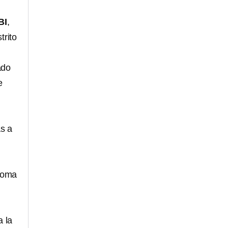
BI
,
trito
ado
e
s a
 toma
a la