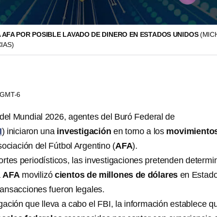
LA AFA POR POSIBLE LAVADO DE DINERO EN ESTADOS UNIDOS
(MIC
IAS)
1 GMT-6
 del Mundial 2026, agentes del Buró Federal de
I
) iniciaron una
investigación
en torno a los
movimiento
ociación del Fútbol Argentino (
AFA
).
rtes periodísticos, las investigaciones pretenden determi
a
AFA
movilizó
cientos de millones de dólares
en Estad
ransacciones fueron legales.
igación que lleva a cabo el FBI, la información establece q