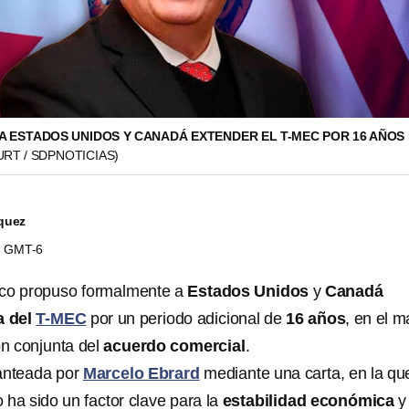
A ESTADOS UNIDOS Y CANADÁ EXTENDER EL T-MEC POR 16 AÑOS
RT / SDPNOTICIAS)
quez
08 GMT-6
ico propuso formalmente a
Estados Unidos
y
Canadá
a del
T-MEC
por un periodo adicional de
16 años
, en el m
ón conjunta del
acuerdo comercial
.
lanteada por
Marcelo Ebrard
mediante una carta, en la qu
 ha sido un factor clave para la
estabilidad económica
y