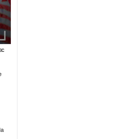
EC
e
la