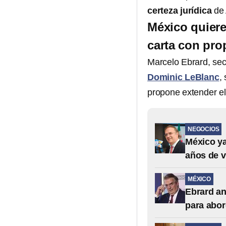
certeza jurídica
de 
México quiere
carta con pro
Marcelo Ebrard, sec
Dominic LeBlanc
,
propone extender e
NEGOCIOS
México ya
años de v
MÉXICO
Ebrard an
para abor