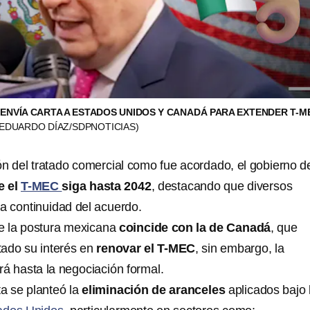
NVÍA CARTA A ESTADOS UNIDOS Y CANADÁ PARA EXTENDER T-M
(EDUARDO DÍAZ/SDPNOTICIAS)
ión del tratado comercial como fue acordado, el gobierno d
e el
T-MEC
siga hasta 2042
, destacando que diversos
la continuidad del acuerdo.
 la postura mexicana
coincide con la de Canadá
, que
ado su interés en
renovar el T-MEC
, sin embargo, la
rá hasta la negociación formal.
ta se planteó la
eliminación de aranceles
aplicados bajo 