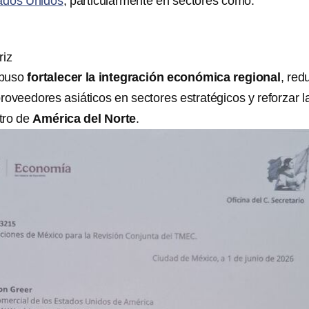
ados Unidos
, particularmente en sectores como:
riz
opuso
fortalecer la integración económica regional
, red
roveedores asiáticos en sectores estratégicos y reforzar l
tro de
América del Norte
.