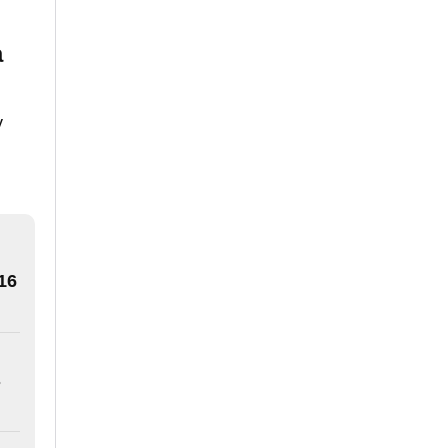
a
y
16
s