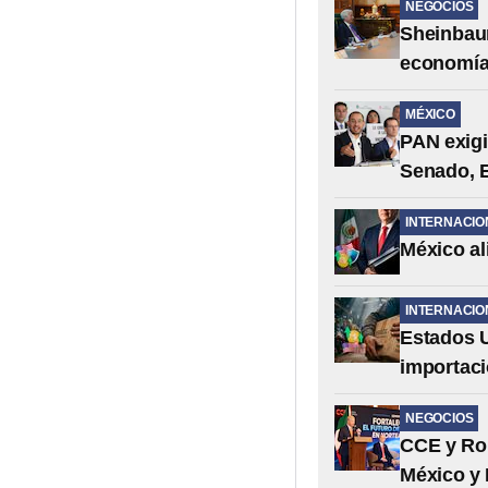
NEGOCIOS
Sheinbaum
economía
MÉXICO
PAN exigi
Senado, 
INTERNACIO
México al
INTERNACIO
Estados U
importaci
NEGOCIOS
CCE y Ron
México y