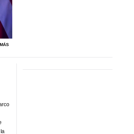
 MÁS
arco
e
 la