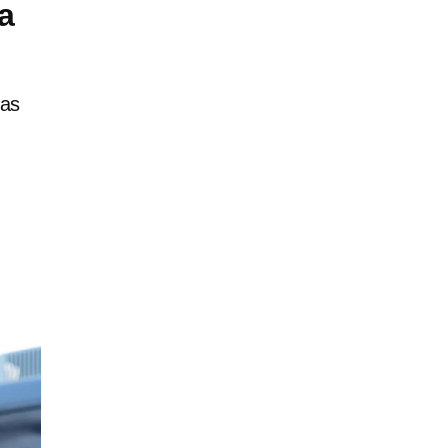
a
las