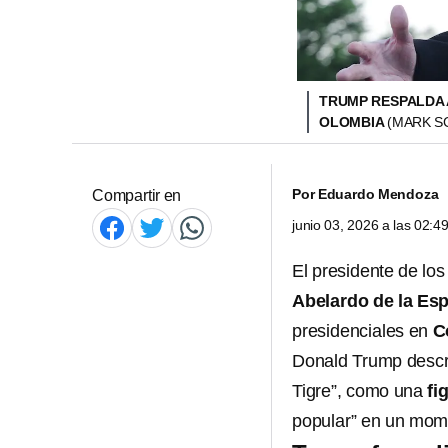
TRUMP RESPALDA 
OLOMBIA
(MARK SC
Por
Eduardo Mendoza
Compartir en
junio 03, 2026 a las 02:
El presidente de lo
Abelardo de la Esp
presidenciales en
C
Donald Trump descr
Tigre”, como una
fi
popular” en un mome