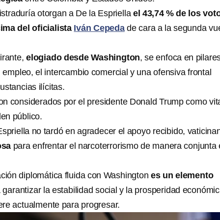
straduría otorgan a De la Espriella
el 43,74 % de los vot
ima del oficialista
Iván Cepeda
de cara a la segunda vue
irante,
elogiado desde Washington
, se enfoca en pilare
 empleo, el intercambio comercial y una ofensiva frontal
ustancias ilícitas.
n considerados por el presidente Donald Trump como vit
den público.
Espriella no tardó en agradecer el apoyo recibido, vaticina
osa
para enfrentar el narcoterrorismo de manera conjunta
ación diplomática fluida con Washington
es un elemento
 garantizar la estabilidad social y la prosperidad económi
re actualmente para progresar.