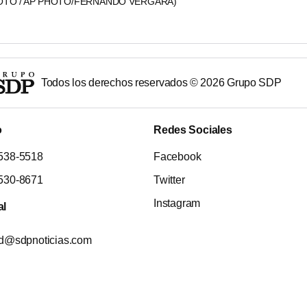
HOTO / AP PHOTO/FERNANDO VERGARA)
Todos los derechos reservados ©
2026
Grupo SDP
o
Redes Sociales
538-5518
Facebook
530-8671
Twitter
Instagram
al
ad@sdpnoticias.com