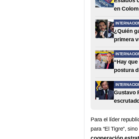
Estados U
en Colom
INTERNACIO
¿Quién ga
primera v
INTERNACIO
“Hay que 
postura d
INTERNACIO
Gustavo P
escrutado
Para el líder republ
para “El Tigre”, si
cooperación estra