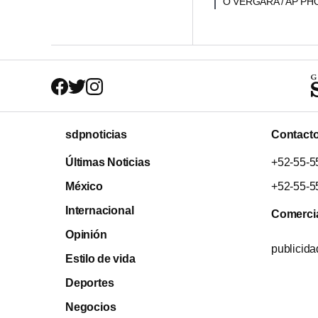
O VERGARA / AP P
sdpnoticias
Contact
Últimas Noticias
+52-55-5
México
+52-55-5
Internacional
Comerci
Opinión
publicid
Estilo de vida
Deportes
Negocios