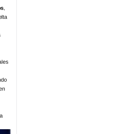
os
,
lta
s
ales
ndo
 en
ca