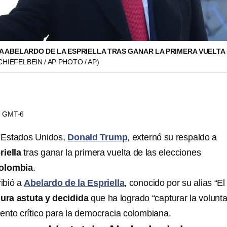
A ABELARDO DE LA ESPRIELLA TRAS GANAR LA PRIMERA VUELTA 
HIEFELBEIN / AP PHOTO / AP)
49 GMT-6
s Estados Unidos,
Donald Trump
, externó su respaldo a
riella
tras ganar la primera vuelta de las elecciones
olombia
.
ibió a
Abelardo de la Espriella
, conocido por su alias “El
gura astuta y decidida
que ha logrado “capturar la volunt
nto crítico para la democracia colombiana.