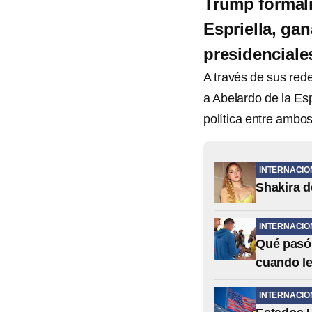
Trump formali
Espriella, gan
presidenciale
A través de sus red
a Abelardo de la Espr
política entre ambos
INTERNACIO
Shakira d
INTERNACIO
Qué pasó 
cuando le
INTERNACIO