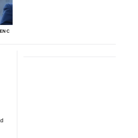
EN C
ad