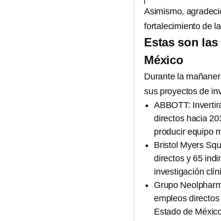
Asimismo, agradeció 
fortalecimiento de l
Estas son las 
México
Durante la mañanera
sus proyectos de in
ABBOTT: Invertir
directos hacia 2
producir equipo m
Bristol Myers Squ
directos y 65 ind
investigación clí
Grupo Neolpharma
empleos directos 
Estado de México