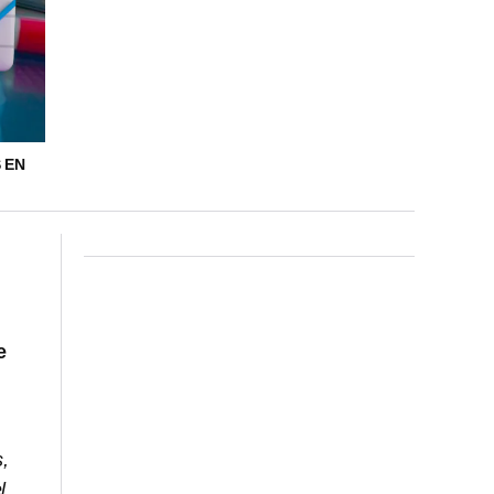
 EN
e
s,
l