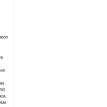
taron
ra
eos
as.
250
uca,
ntar