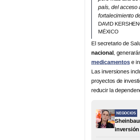
país, del acceso
fortalecimiento d
DAVID KERSHEN
MÉXICO
El secretario de Sal
nacional
, generar
medicamentos
e i
Las inversiones inc
proyectos de investi
reducir la dependenc
NEGOCIOS
Sheinbau
inversión