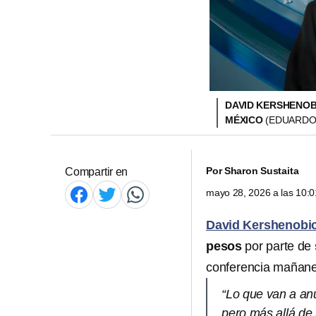
DAVID KERSHENOBI
MÉXICO
(EDUARDO 
Por
Sharon Sustaita
Compartir en
mayo 28, 2026 a las 10:
David Kershenobi
pesos
por parte de
conferencia mañane
“Lo que van a anu
pero más allá de l