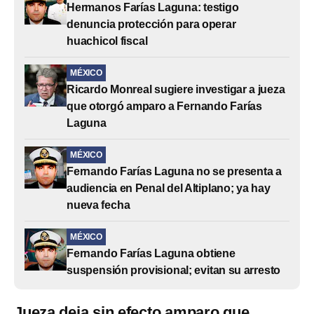
Hermanos Farías Laguna: testigo
denuncia protección para operar
huachicol fiscal
MÉXICO
Ricardo Monreal sugiere investigar a jueza
que otorgó amparo a Fernando Farías
Laguna
MÉXICO
Fernando Farías Laguna no se presenta a
audiencia en Penal del Altiplano; ya hay
nueva fecha
MÉXICO
Fernando Farías Laguna obtiene
suspensión provisional; evitan su arresto
Jueza deja sin efecto amparo que