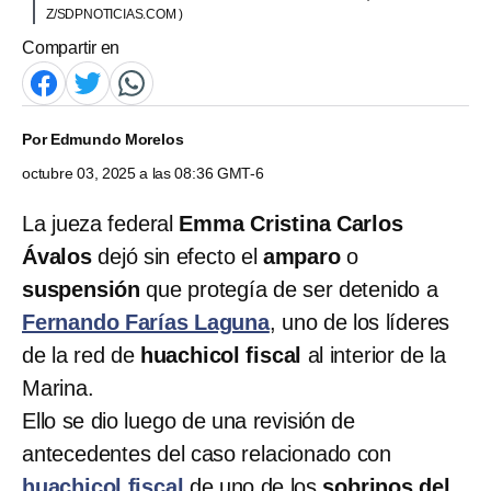
Z/SDPNOTICIAS.COM )
Compartir en
Por
Edmundo Morelos
octubre 03, 2025 a las 08:36 GMT-6
La jueza federal
Emma Cristina Carlos
Ávalos
dejó sin efecto el
amparo
o
suspensión
que protegía de ser detenido a
Fernando Farías Laguna
,
uno de los líderes
de la red de
huachicol fiscal
al interior de la
Marina.
Ello se dio luego de una revisión de
antecedentes del caso relacionado con
huachicol fiscal
de uno de los
sobrinos del