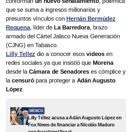
conforman
un nuevo señalamiento
, polémica
que se suma a ingresos millonarios y
presuntos vínculos con
Hernán Bermúdez
Requena
, líder de
La Barredora
, brazo
armado del Cártel Jalisco Nueva Generación
(CJNG) en Tabasco.
Lilly Tellez
dio a conocer esos
videos
en
redes sociales ya que insistió que
Morena
desde la
Cámara de Senadores
es cómplice y
la
censuró
para proteger a
Adán Augusto
López
.
MÉXICO
Lilly Téllez acusa a Adán Augusto López en
Fox News de financiar a Nicolás Maduro
con huachicol fiscal