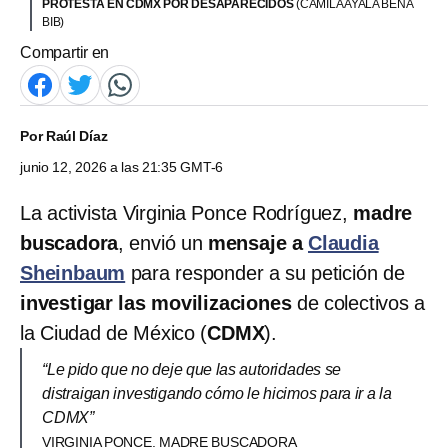
PROTESTA EN CDMX POR DESAPARECIDOS
(CAMILA AYALA BENA
BIB)
Compartir en
Por
Raúl Díaz
junio 12, 2026 a las 21:35 GMT-6
La activista Virginia Ponce Rodríguez,
madre
buscadora
, envió un
mensaje a
Claudia
Sheinbaum
para responder a su petición de
investigar las movilizaciones
de colectivos a
la Ciudad de México (
CDMX
).
“Le pido que no deje que las autoridades se
distraigan investigando cómo le hicimos para ir a la
CDMX”
VIRGINIA PONCE. MADRE BUSCADORA