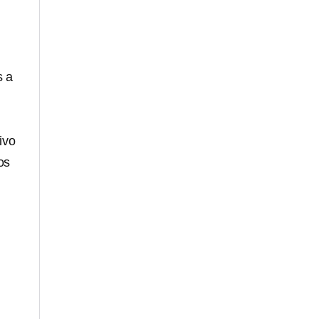
s a
ivo
os