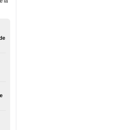
e la
 de
e