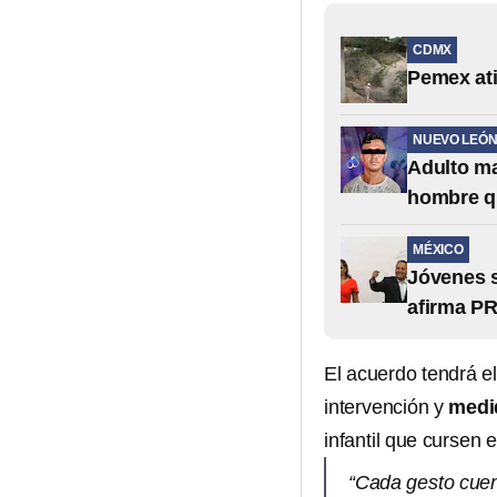
CDMX
Pemex ati
NUEVO LEÓ
Adulto ma
hombre q
MÉXICO
Jóvenes s
afirma PR
El acuerdo tendrá el
intervención y
medi
infantil que cursen 
“Cada gesto cuen