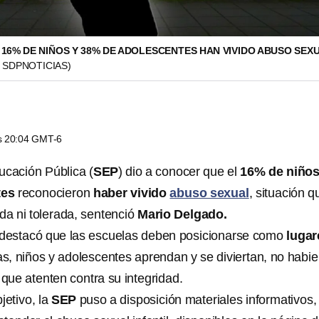
 16% DE NIÑOS Y 38% DE ADOLESCENTES HAN VIVIDO ABUSO SEX
/ SDPNOTICIAS)
as 20:04 GMT-6
ucación Pública (
SEP
) dio a conocer que el
16% de niños
tes
reconocieron
haber vivido
abuso sexual
, situación q
da ni tolerada, sentenció
Mario Delgado.
ra, destacó que las escuelas deben posicionarse como
lugar
s, niños y adolescentes aprendan y se diviertan, no habi
 que atenten contra su integridad.
jetivo, la
SEP
puso a disposición materiales informativos,