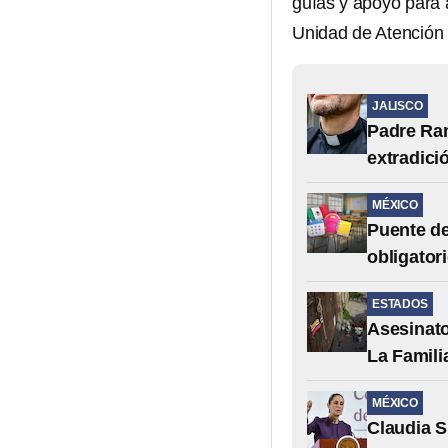
guías y apoyo para a
Unidad de Atención a
JALISCO
Padre Ram
extradic
MÉXICO
Puente de
obligator
ESTADOS
Asesinato
La Famili
MÉXICO
Claudia 