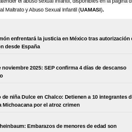
tender el abuso sexual infantil, disponibles en la página d
l Maltrato y Abuso Sexual Infantil (
UAMASI
)
.
ón enfrentará la justicia en México tras autorización
ión desde España
 noviembre 2025: SEP confirma 4 días de descanso
io
 de niña Dulce en Chalco: Detienen a 10 integrantes d
a Michoacana por el atroz crimen
Sheinbaum: Embarazos de menores de edad son