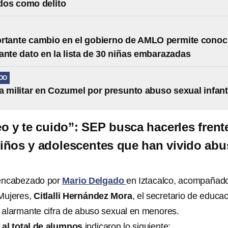
dos como delito
rtante cambio en el gobierno de AMLO permite conoc
ante dato en la lista de 30 niñas embarazadas
OO
a militar en Cozumel por presunto abuso sexual infant
eo y te cuido”: SEP busca hacerles frent
 niños y adolescentes que han vivido ab
 encabezado por
Mario Delgado
en Iztacalco, acompañad
 Mujeres,
Citlalli Hernández Mora
, el secretario de educa
la alarmante cifra de abuso sexual en menores.
al total de alumnos
indicaron lo siguiente: