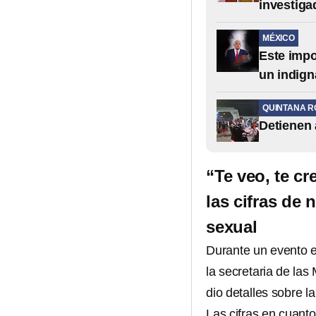
investiga
MÉXICO
Este impo
un indign
QUINTANA R
Detienen 
“Te veo, te cr
las cifras de
sexual
Durante un evento
la secretaria de las
dio detalles sobre 
Las cifras en cuanto