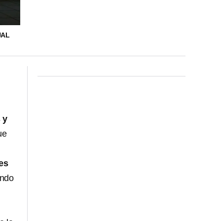
UAL
 y
ue
es
endo