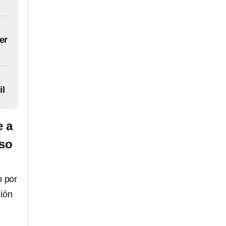
er
il
e a
uso
o por
ción