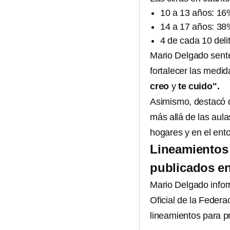
10 a 13 años: 16%
14 a 17 años: 38
4 de cada 10 del
Mario Delgado sente
fortalecer las medid
creo
y
te cuido".
Asimismo, destacó q
más allá de las aul
hogares y en el ento
Lineamientos 
publicados e
Mario Delgado infor
Oficial de la Federa
lineamientos para p