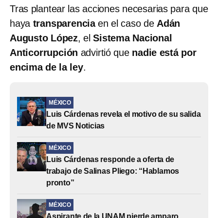
Tras plantear las acciones necesarias para que
haya
transparencia
en el caso de
Adán
Augusto López
, el
Sistema Nacional
Anticorrupción
advirtió que
nadie está por
encima de la ley
.
MÉXICO
Luis Cárdenas revela el motivo de su salida
de MVS Noticias
MÉXICO
Luis Cárdenas responde a oferta de
trabajo de Salinas Pliego: “Hablamos
pronto”
MÉXICO
Aspirante de la UNAM pierde amparo