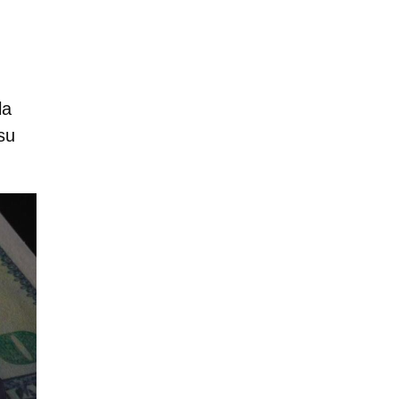
la
su