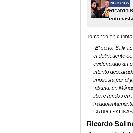
NEGOCIOS
Ricardo S
entrevist
Tomando en cuenta lo
“El señor Salina
el delincuente de
evidenciado ante
intento descarado
impuesta por el 
tribunal en Móna
libere fondos en
fraudulentament
GRUPO SALINAS
Ricardo Salin