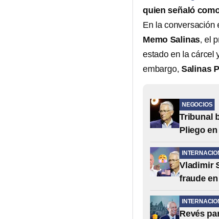
quien señaló como 
En la conversación e
Memo Salinas
, el
estado en la cárcel
embargo,
Salinas P
NEGOCIOS
Tribunal 
Pliego en
INTERNACIO
Vladimir 
fraude en
INTERNACIO
Revés par