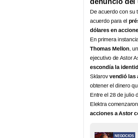
denunció del 
De acuerdo con su te
acuerdo para el
pré
dólares en accion
En primera instanci
Thomas Mellon
, u
ejecutivo de Astor
escondía la identi
Sklarov
vendió las
obtener el dinero q
Entre el 28 de julio
Elektra comenzaron 
acciones a Astor 
NEGOCIOS