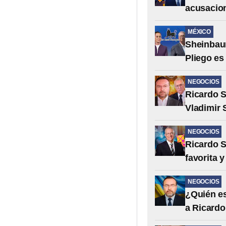
acusacio
MÉXICO
Sheinbaum
Pliego es
NEGOCIOS
Ricardo S
Vladimir 
NEGOCIOS
Ricardo S
favorita y
NEGOCIOS
¿Quién es
a Ricardo