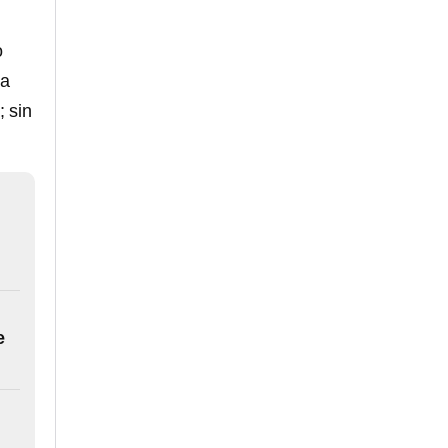
o
ha
; sin
e