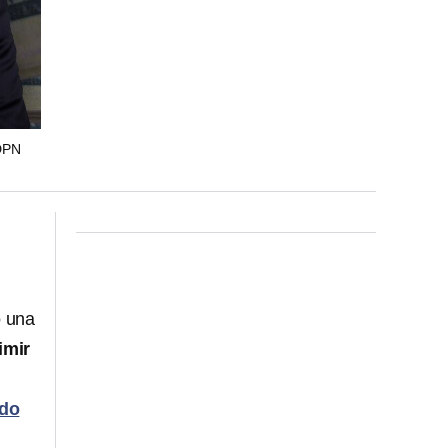
DPN
o una
imir
rdo