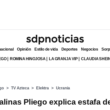
nacional
Opinión
Estilo de vida
Deportes
Negocios
Sorp
EGO
ROMINA HINOJOSA
LA GRANJA VIP
CLAUDIA SHE
ego
TV Azteca
Elektra
Ucrania
alinas Pliego explica estafa d