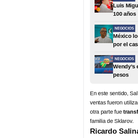
Luis Migu
100 años
NEGOCIOS
México lo
por el ca
NEGOCIOS
Wendy’s e
pesos
En este sentido, Sal
ventas fueron utili
otra parte fue
trans
familia de Sklarov.
Ricardo Salin