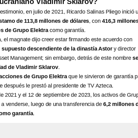
ucraniano Vladimir Sklarov?
stimonio, en julio de 2021, Ricardo Salinas Pliego inició 
stamo de 113,8 millones de dólares
, con
416,3 millone
es de Grupo Elektra
como garantía.
a, el magnate dijo creer estar firmando este acuerdo con
n
supuesto descendiente de la dinastía Astor
y director
 Asset Management; sin embargo, detrás de este nombre
s
dad de Vladimir Sklarov
.
 acciones de Grupo Elektra
que le sirvieron de garantía 
ue después le prestó al presidente de TV Azteca.
 de 2021 y el 12 de septiembre de 2023, los activos de Gru
a venderse, luego de una transferencia de
6,2 millones 
como garantía
.